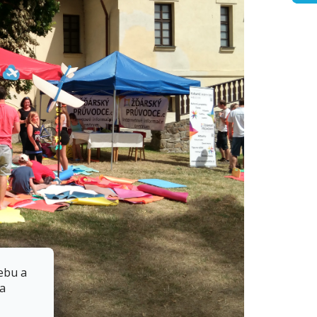
ebu a
 a