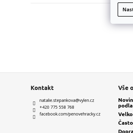
Nas
Z
á
Kontakt
Vše 
p
a
Novin
natalie.stepankova
@
vylen.cz
podla
t
+420 775 558 768
í
Velk
facebook.com/penovehracky.cz
Často
Dopr