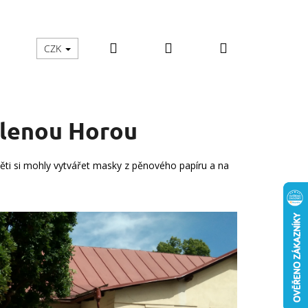
Hledat
Přihlášení
Nákupní
školy
Zachraň mě
Moje objednávka
CZK
košík
elenou Horou
ěti si mohly vytvářet masky z pěnového papíru a na