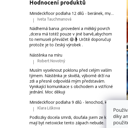
Hodnocení produktů
e
l
Minideckfloor podlaha 12 dílů - beránek, myška, mráček a duha 230162
Iveta Tauchmanová
|
Hodnocení produktu je 5 z 5 hvězdiček.
Nádherná barva ,provedení a měkký povrch
,dcera má totéž pouze v jiné barvě,abychom
to nemuseli převážet 😄🤱 Určitě doporučuji
protože je to český výrobek .
Nástěnka na míru
Robert Novotný
|
Hodnocení produktu je 5 z 5 hvězdiček.
Musím vyseknout poklonu před celým vaším
týmem. Nástěnka je skvělá, výborně drží na
zdi a přesně odpovídá mým představám.
Vynikající komunikace s obchodem a vstřícné
jednání. Moc děkuji
Minideckfloor podlaha 9 dílů - lenochod, koloušek a jednorožec 24-9-08
Klara Liškova
|
Použív
Hodnocení produktu je 5 z 5 hvězdiček.
díky a
Podlozky docela smrdi, doufala jsem ze kdyz
použit
mají byt netoxicke tento zápach nebude.