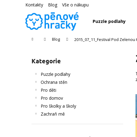
K
Přejít
Kontakty
Blog
Vše o nákupu
na
o
obsah
Zpět
Zpět
š
Puzzle podlahy
do
do
í
k
obchodu
obchodu
Domů
Blog
2015_07_11_Festival Pod Zelenou
P
o
Kategorie
Přeskočit
s
kategorie
t
Puzzle podlahy
r
Ochrana stěn
a
Pro děti
n
Pro domov
n
Pro školky a školy
í
Zachraň mě
p
a
n