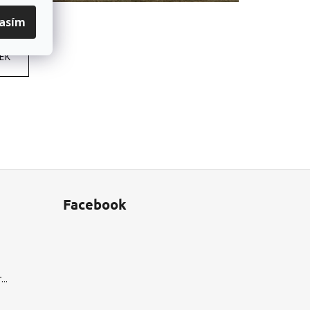
lasím
EK
Facebook
..