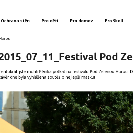
Ochrana stěn
Pro děti
Pro domov
Pro školky a 
Co potřebujete najít?
 Horou
2015_07_11_Festival Pod Z
HLEDAT
Tentokrát jste mohli Pěníka potkat na festivalu Pod Zelenou Horou. D
závěr dne byla vyhlášena soutěž o nejlepší masku!
Doporučujeme