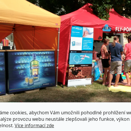
áme cookies, abychom Vám umožnili pohodlné prohlížení w
nalýze provozu webu neustále zlepšovali jeho funkce, výkon
elnost.
Více informací zde