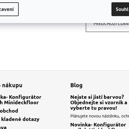
tavení
Souh
PŘEDCHOZÍ ČLÁN
o nákupu
Blog
ka- Konfigurátor
Nejste si jistí barvou?
h Minideckfloor
Objednejte si vzorník a
vyberte tu pravou!
oobchod
Plánujete novou nástěnku, ochr.
 kladené dotazy
Novinka- Konfigurátor
ava