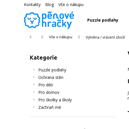
K
Přejít
Kontakty
Blog
Vše o nákupu
na
o
obsah
Zpět
Zpět
š
Puzzle podlahy
do
do
í
k
obchodu
obchodu
Domů
Vše o nákupu
Výměna / vrácení zboží
P
o
Kategorie
Přeskočit
s
kategorie
t
Puzzle podlahy
r
Ochrana stěn
a
Pro děti
n
Pro domov
n
Pro školky a školy
í
Zachraň mě
p
a
n