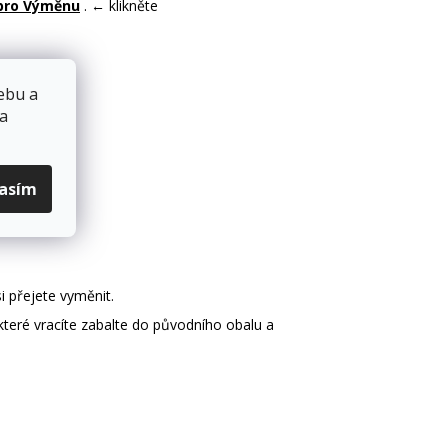
pro Výměnu
. ← klikněte
ebu a
 a
lasím
avy
.
si přejete vyměnit.
které vracíte zabalte do původního obalu a