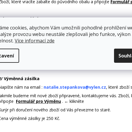
Zboží, které vracíte zabalte do původního obalu a připojte
Formulář 
Adresa pro zaslání:
áme cookies, abychom Vám umožnili pohodlné prohlížení w
VYLEN s.r.o.
nalýze provozu webu neustále zlepšovali jeho funkce, výkon
Strojírenská 2209/42
elnost.
Více informací zde
591 01 Žďár nad Sázavou
tavení
Souh
Po přijetí zboží Vám zašleme nové. Poštovné se řídí dle
ceníku dopr
2/ Výměnná zásilka
Napište nám na email :
natalie.stepankova@vylen.cz
, které zboží 
Jakmile budeme mít nové zboží připravené, kontaktujeme vás. Zboží, 
připojte
Formulář pro Výměnu
. ← klikněte
Kurýr při doručení nového zboží od Vás převezme to staré.
Cena výměnné zásilky je 250 Kč.