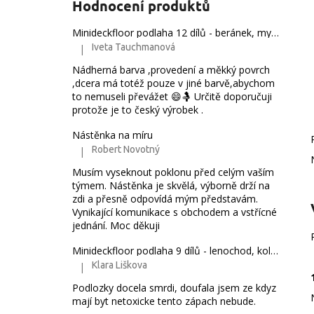
Hodnocení produktů
e
l
Minideckfloor podlaha 12 dílů - beránek, myška, mráček a duha 230162
Iveta Tauchmanová
|
Hodnocení produktu je 5 z 5 hvězdiček.
Nádherná barva ,provedení a měkký povrch
,dcera má totéž pouze v jiné barvě,abychom
to nemuseli převážet 😄🤱 Určitě doporučuji
protože je to český výrobek .
Nástěnka na míru
Robert Novotný
|
Hodnocení produktu je 5 z 5 hvězdiček.
Musím vyseknout poklonu před celým vaším
týmem. Nástěnka je skvělá, výborně drží na
zdi a přesně odpovídá mým představám.
Vynikající komunikace s obchodem a vstřícné
jednání. Moc děkuji
Minideckfloor podlaha 9 dílů - lenochod, koloušek a jednorožec 24-9-08
Klara Liškova
|
Hodnocení produktu je 5 z 5 hvězdiček.
Podlozky docela smrdi, doufala jsem ze kdyz
mají byt netoxicke tento zápach nebude.