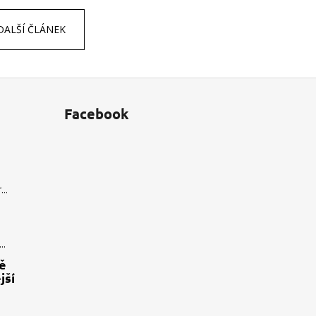
DALŠÍ ČLÁNEK
Facebook
..
..
tě
jší
.