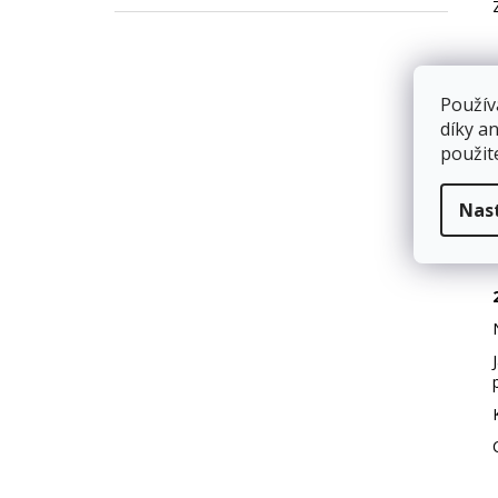
Použív
díky a
použit
Nas