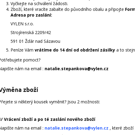
Vyčkejte na schválení žádosti.
Zboží, které vracíte zabalte do původního obalu a připojte
Form
Adresa pro zaslání:
VYLEN s.r.o.
Strojírenská 2209/42
591 01 Žďár nad Sázavou
Peníze Vám
vrátíme do 14 dní od obdržení zásilky
a to stejn
Potřebujete pomoct?
Napište nám na email :
natalie.stepankova@vylen.cz
Výměna zboží
Přejete si některý kousek vyměnit? Jsou 2 možnosti:
1/ Vrácení zboží a po té zaslání nového zboží
Napište nám na email :
natalie.stepankova@vylen.cz
, které zboží