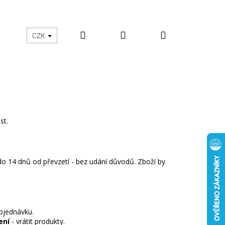
Hledat
Přihlášení
Nákupní
školy
Zachraň mě
Moje objednávka
CZK
košík
ost.
do 14 dnů od převzetí - bez udání důvodů. Zboží by
bjednávku.
ení
- vrátit produkty.