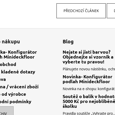
PŘEDCHOZÍ ČLÁNEK
o nákupu
Blog
ka- Konfigurátor
Nejste si jistí barvou?
h Minideckfloor
Objednejte si vzorník a
vyberte tu pravou!
oobchod
Plánujete novou nástěnku, ochr.
 kladené dotazy
Novinka- Konfigurátor
ava
podlah Minideckfloor
a / vrácení zboží
Novinka na e-shopu: konfigurát.
 od výrobce
Soutěž o balík v hodno
5000 Kč pro nejoblíběně
odní podmínky
školku
Pravidla soutěže „Vyhrajte pro..
CHIV