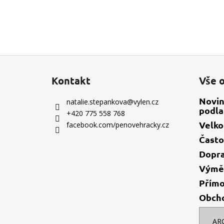
Z
á
Kontakt
Vše 
p
a
Novin
natalie.stepankova
@
vylen.cz
podla
t
+420 775 558 768
í
Velk
facebook.com/penovehracky.cz
Často
Dopr
Výměn
Přímo
Obch
AR