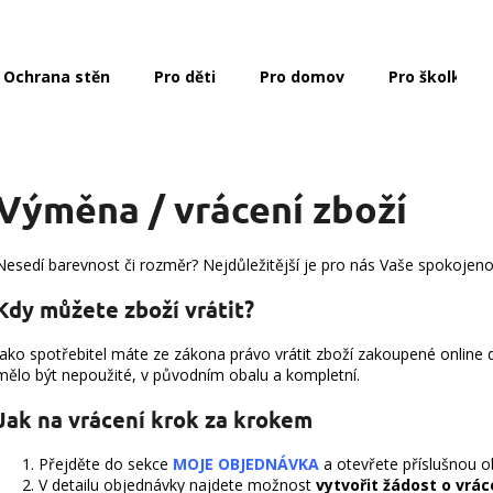
Ochrana stěn
Pro děti
Pro domov
Pro školky a 
Co potřebujete najít?
Výměna / vrácení zboží
HLEDAT
Nesedí barevnost či rozměr? Nejdůležitější je pro nás Vaše spokojen
Doporučujeme
Kdy můžete zboží vrátit?
Jako spotřebitel máte ze zákona právo vrátit zboží zakoupené online 
mělo být nepoužité, v původním obalu a kompletní.
Jak na vrácení krok za krokem
Přejděte do sekce
MOJE OBJEDNÁVKA
a otevřete příslušnou o
V detailu objednávky najdete možnost
vytvořit žádost o vrác