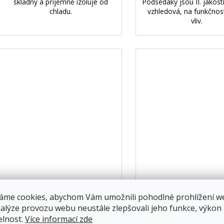
skladný a příjemně izoluje od
Podsedáky jsou II. jakosti
chladu.
vzhledová, na funkčno
vliv.
áme cookies, abychom Vám umožnili pohodlné prohlížení w
nalýze provozu webu neustále zlepšovali jeho funkce, výkon
199 KČ
–40 %
elnost.
Více informací zde