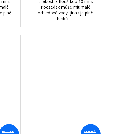
 5 mm.
ll. jakosti s tloušťkou 10 mm.
malé
Podsedák může mít malé
e plně
vzhledové vady, jinak je plně
funkční.
159 KČ
169 KČ