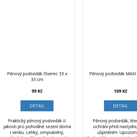
Pěnový podsedák čtverec 33 x
Pěnový podsedák MAXI 
33 cm
99 Kč
109 Kč
DETAIL
DETAIL
Praktický pěnový podsedák II.
Pěnový podsedák, kte
jakosti pro pohodlné sezení doma
ochrání před nastydn
i venku. Lehký, omyvatelný,
ušpiněním. Upozorn