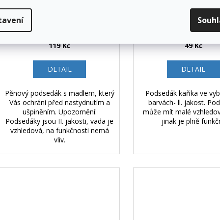
Pěnový podsedák s madlem
Podsedák Kaňka - II. 
tavení
Souh
MAX - II. jakost
119 Kč
49 Kč
DETAIL
DETAIL
Pěnový podsedák s madlem, který
Podsedák kaňka ve vy
Vás ochrání před nastydnutím a
barvách- ll. jakost. Po
ušpiněním. Upozornění:
může mít malé vzhledov
Podsedáky jsou II. jakosti, vada je
jinak je plně funkčn
vzhledová, na funkčnosti nemá
vliv.