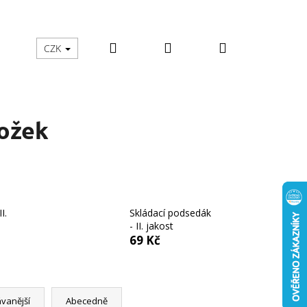
Hledat
Přihlášení
Nákupní
školy
Zachraň mě
Moje objednávka
CZK
košík
ožek
I.
Skládací podsedák
- II. jakost
69 Kč
vanější
Abecedně