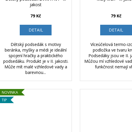
jakost
79 Kč
79 Kč
DETAIL
DETAIL
Dětský podsedák s motivy
Víceúčelová termo-izo
beránka, myšky a médi je ideální
podložka ve tvaru kr
spojení hračky a praktického
Podsedáky jsou ve II. j
podsedáku. Produkt je v II. jakosti.
Můžou mí vzhledové vady
Může mít malé vzhledové vady a
funkčnost nemají vl
barevnou...
NOVINKA
TIP