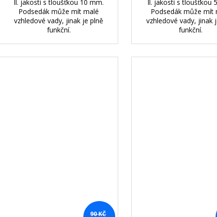
ll. jakosti s tloušťkou 10 mm.
ll. jakosti s tloušťkou
Podsedák může mít malé
Podsedák může mít 
vzhledové vady, jinak je plně
vzhledové vady, jinak j
funkční.
funkční.
90 KČ