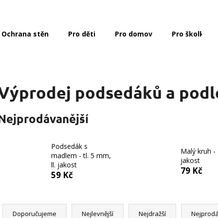
Ochrana stěn
Pro děti
Pro domov
Pro školky a 
Co potřebujete najít?
Výprodej podsedáků a podl
HLEDAT
Nejprodávanější
Doporučujeme
Podsedák s
Malý kruh - I
madlem - tl. 5 mm,
jakost
ll. jakost
79 Kč
59 Kč
Ř
a
Doporučujeme
Nejlevnější
Nejdražší
Nejprodá