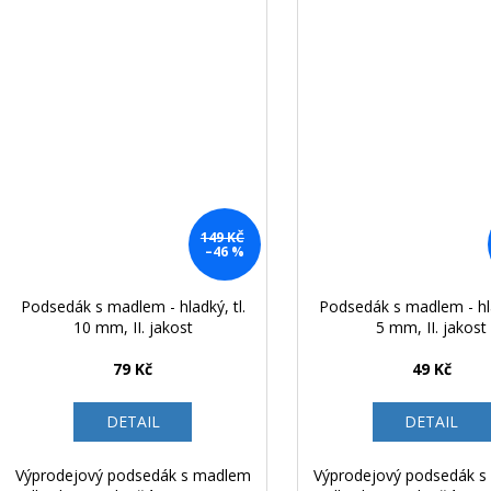
149 KČ
–46 %
Podsedák s madlem - hladký, tl.
Podsedák s madlem - hla
10 mm, II. jakost
5 mm, II. jakost
79 Kč
49 Kč
DETAIL
DETAIL
Výprodejový podsedák s madlem
Výprodejový podsedák 