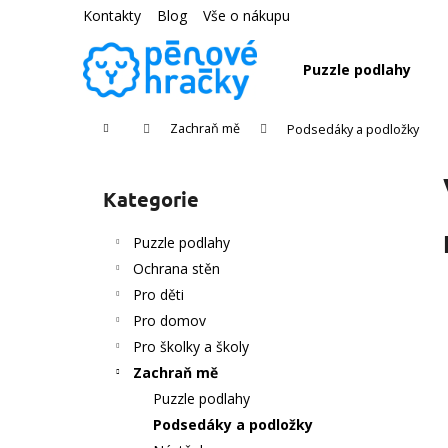
K
Přejít
Kontakty
Blog
Vše o nákupu
na
o
obsah
Zpět
Zpět
š
Puzzle podlahy
do
do
í
k
obchodu
obchodu
Domů
Zachraň mě
Podsedáky a podložky
P
o
Kategorie
Přeskočit
s
kategorie
t
Puzzle podlahy
r
Ochrana stěn
a
Pro děti
n
Pro domov
n
Pro školky a školy
í
Zachraň mě
p
Puzzle podlahy
a
Podsedáky a podložky
n