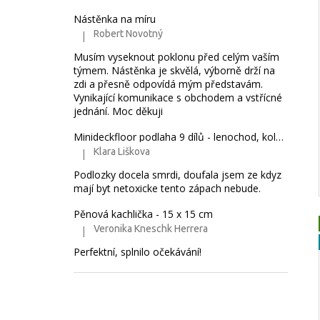
Nástěnka na míru
Robert Novotný
|
Hodnocení produktu je 5 z 5 hvězdiček.
Musím vyseknout poklonu před celým vaším
týmem. Nástěnka je skvělá, výborně drží na
zdi a přesně odpovídá mým představám.
Vynikající komunikace s obchodem a vstřícné
jednání. Moc děkuji
Minideckfloor podlaha 9 dílů - lenochod, koloušek a jednorožec 24-9-08
Klara Liškova
|
Hodnocení produktu je 5 z 5 hvězdiček.
Podlozky docela smrdi, doufala jsem ze kdyz
mají byt netoxicke tento zápach nebude.
Pěnová kachlička - 15 x 15 cm
Veronika Kneschk Herrera
|
Hodnocení produktu je 5 z 5 hvězdiček.
Perfektní, splnilo očekávání!