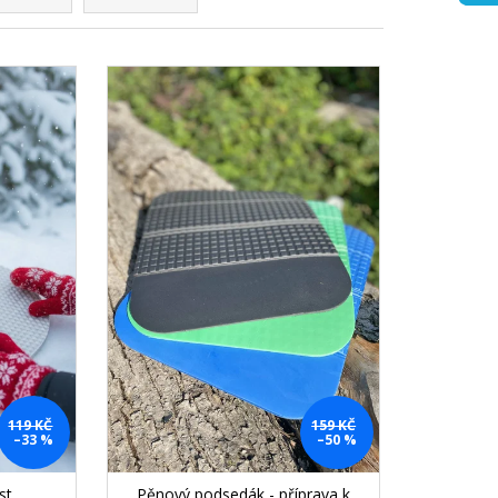
119 KČ
159 KČ
–33 %
–50 %
st
Pěnový podsedák - příprava k