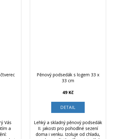
čtverec
Pěnový podsedák s logem 33 x
33 cm
49 Kč
DETAIL
rý Vás
Lehký a skladný pěnový podsedák
utím a
II. jakosti pro pohodlné sezení
ění:
doma i venku. Izoluje od chladu,