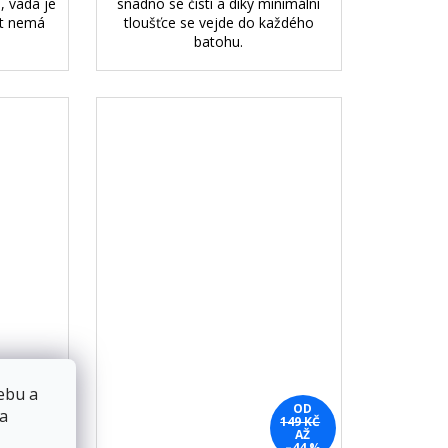
, vada je
snadno se čistí a díky minimální
st nemá
tloušťce se vejde do každého
batohu.
ebu a
OD
 a
89 KČ
149 KČ
–44 %
AŽ
–44 %