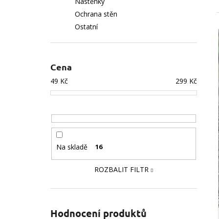
Nástěnky
e
Ochrana stěn
l
Ostatní
Cena
49
Kč
299
Kč
Na skladě
16
ROZBALIT FILTR
Hodnocení produktů