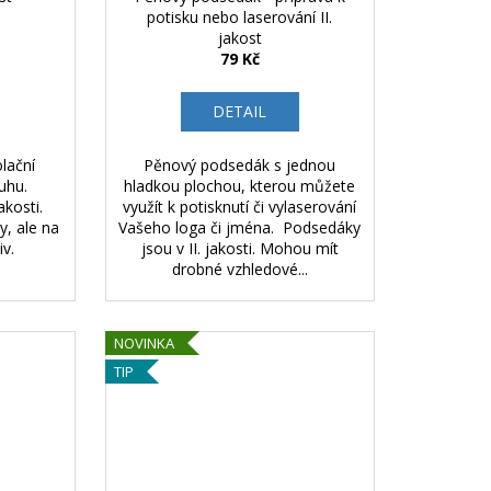
potisku nebo laserování II.
jakost
79 Kč
DETAIL
lační
Pěnový podsedák s jednou
uhu.
hladkou plochou, kterou můžete
akosti.
využít k potisknutí či vylaserování
, ale na
Vašeho loga či jména. Podsedáky
iv.
jsou v II. jakosti. Mohou mít
drobné vzhledové...
NOVINKA
TIP