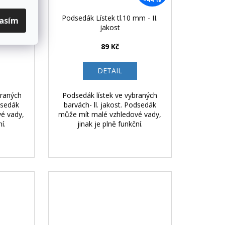
jakost
Podsedák Lístek tl.10 mm - II.
lasím
jakost
89 Kč
DETAIL
braných
Podsedák lístek ve vybraných
dsedák
barvách- ll. jakost. Podsedák
é vady,
může mít malé vzhledové vady,
í.
jinak je plně funkční.