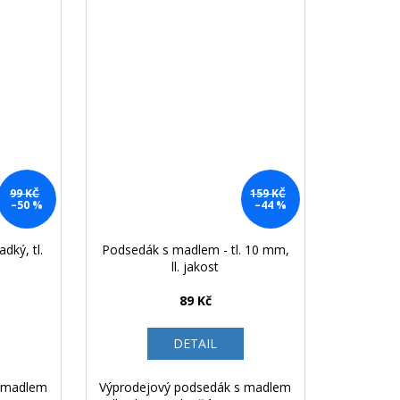
99 KČ
159 KČ
–50 %
–44 %
dký, tl.
Podsedák s madlem - tl. 10 mm,
ll. jakost
89 Kč
DETAIL
s madlem
Výprodejový podsedák s madlem