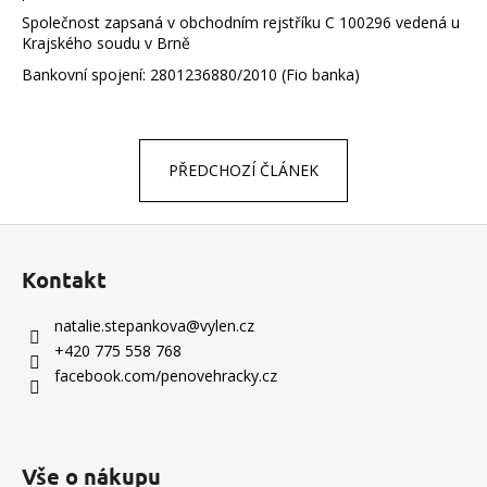
Společnost zapsaná v obchodním rejstříku C 100296 vedená u
Krajského soudu v Brně
Bankovní spojení: 2801236880/2010 (Fio banka)
PŘEDCHOZÍ ČLÁNEK
Z
á
Kontakt
p
a
natalie.stepankova
@
vylen.cz
t
+420 775 558 768
í
facebook.com/penovehracky.cz
Vše o nákupu