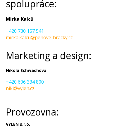
spolupráce:
a
j
Mirka Kalců
í
t
+420 730 157 541
?
mirka.kalcu@penove-hracky.cz
Marketing a design:
HLEDAT
Nikola Schwachová
+420 606 334 800
niki@vylen.cz
D
o
p
Provozovna:
o
r
VYLEN s.r.o.
u