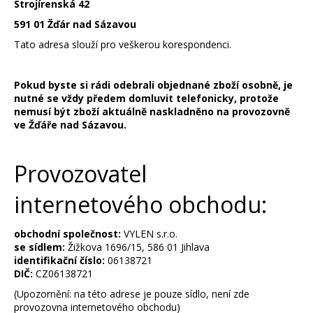
č
Strojírenská 42
u
591 01 Žďár nad Sázavou
j
Tato adresa slouží pro veškerou korespondenci.
e
m
e
Pokud byste si rádi odebrali objednané zboží osobně, je
nutné se vždy předem domluvit telefonicky, protože
nemusí být zboží aktuálně naskladněno na provozovně
ve Žďáře nad Sázavou.
Provozovatel
internetového obchodu:
obchodní společnost:
VYLEN s.r.o.
se sídlem:
Žižkova 1696/15, 586 01 Jihlava
identifikační číslo:
06138721
DIČ:
CZ06138721
(Upozornění: na této adrese je pouze sídlo, není zde
provozovna internetového obchodu)