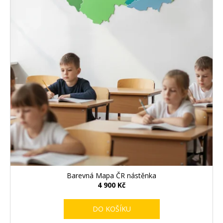
t
ů
Barevná Mapa ČR nástěnka
4 900 Kč
DO KOŠÍKU