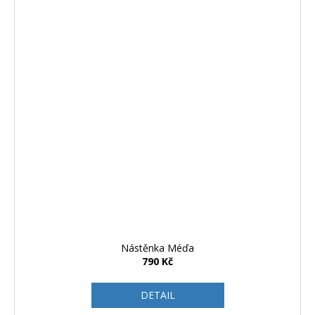
Nástěnka Méďa
790 Kč
DETAIL