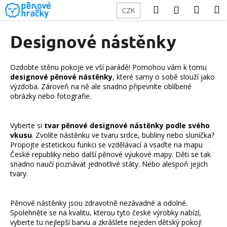
K
Přejít
Hledat
Náku
M
Přihlášení
CZK
na
o
obsah
Zpět
Zpět
košík
š
Designové nástěnky
í
C
k
o
Ozdobte stěnu pokoje ve vší parádě! Pomohou vám k tomu
designové pěnové nástěnky
, které samy o sobě slouží jako
p
výzdoba. Zároveň na ně ale snadno připevníte oblíbené
o
obrázky nebo fotografie.
t
ř
Vyberte si
tvar pěnové designové nástěnky podle svého
e
vkusu
. Zvolíte nástěnku ve tvaru srdce, bubliny nebo sluníčka?
Propojte estetickou funkci se vzdělávací a vsaďte na mapu
b
České republiky nebo další
pěnové výukové mapy
. Děti se tak
u
snadno naučí poznávat jednotlivé státy. Nebo alespoň jejich
j
tvary.
e
t
Pěnové nástěnky jsou zdravotně nezávadné a odolné.
e
Spolehněte se na kvalitu, kterou tyto české výrobky nabízí,
vyberte tu nejlepší barvu a zkrášlete nejeden dětský pokoj!
n