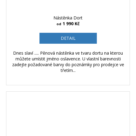
Nástěnka Dort
1 990 Kč
od
DETAIL
Dnes slaví ..... Pěnová nástěnka ve tvaru dortu na kterou
můžete umístit jméno oslavence. U vlastní barevnosti
zadejte požadované barvy do poznámky pro prodejce ve
třetím...