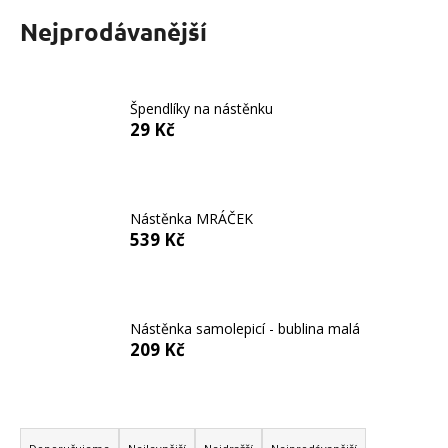
a
Nejprodávanější
j
í
t
Špendlíky na nástěnku
?
29 Kč
Nástěnka MRÁČEK
HLEDAT
539 Kč
D
Nástěnka samolepicí - bublina malá
o
209 Kč
p
o
r
Ř
u