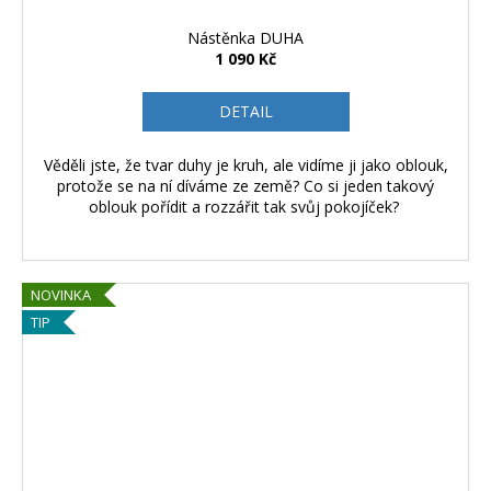
Nástěnka DUHA
1 090 Kč
DETAIL
Věděli jste, že tvar duhy je kruh, ale vidíme ji jako oblouk,
protože se na ní díváme ze země? Co si jeden takový
oblouk pořídit a rozzářit tak svůj pokojíček?
NOVINKA
TIP