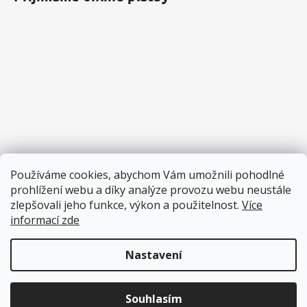
Používáme cookies, abychom Vám umožnili pohodlné
prohlížení webu a díky analýze provozu webu neustále
zlepšovali jeho funkce, výkon a použitelnost.
Více
informací zde
Nastavení
Vytvořil Shoptet
Copyright 2026
Pěnové hračky
. Všechna práva vyhrazena.
Souhlasím
Upravit nastavení cookies