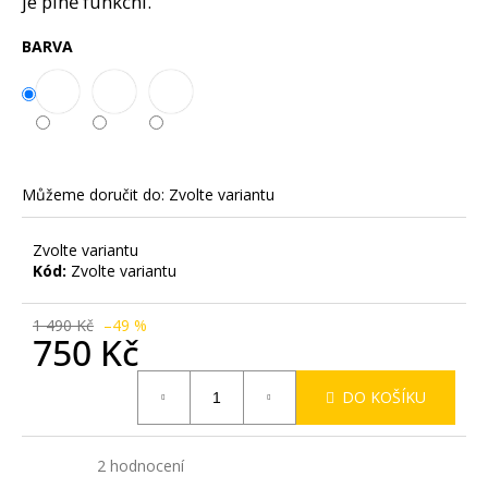
je plně funkční.
č
u
BARVA
j
e
m
e
Můžeme doručit do:
Zvolte variantu
Zvolte variantu
Kód:
Zvolte variantu
1 490 Kč
–49 %
750 Kč
Měrná
DO KOŠÍKU
cena:
5,0
Průměrné
2 hodnocení
hodnocení