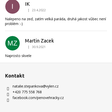
IK
I
|
23.4.2022
Hodnocení produktu je 5 z 5 hvězdiček.
Nalepeno na zeď, zatím velká paráda, druhá jakost vůbec není
problém :-)
Martin Zacek
MZ
|
30.9.2021
Hodnocení produktu je 5 z 5 hvězdiček.
Naprosto skvele
Z
á
Kontakt
p
a
natalie.stepankova
@
vylen.cz
t
+420 775 558 768
í
facebook.com/penovehracky.cz