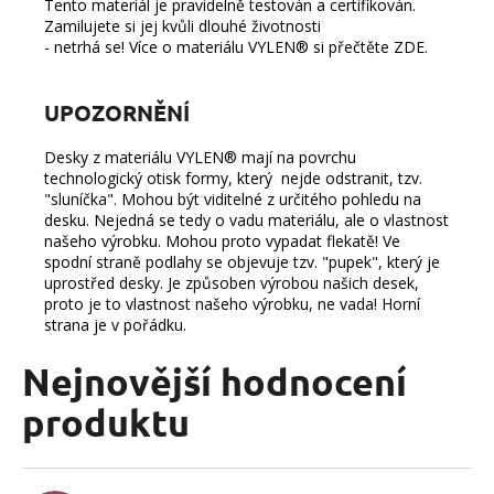
Tento materiál je pravidelně testován a
certifikován
.
Zamilujete si jej kvůli dlouhé životnosti
- netrhá se! Více o materiálu VYLEN® si přečtěte
ZDE
.
UPOZORNĚNÍ
Desky z materiálu VYLEN® mají na povrchu
technologický otisk formy, který nejde odstranit, tzv.
"sluníčka". Mohou být viditelné z určitého pohledu na
desku. Nejedná se tedy o vadu materiálu, ale o vlastnost
našeho výrobku. Mohou proto vypadat flekatě! Ve
spodní straně podlahy se objevuje tzv. "pupek", který je
uprostřed desky. Je způsoben výrobou našich desek,
proto je to vlastnost našeho výrobku, ne vada! Horní
strana je v pořádku.
Nejnovější hodnocení
produktu