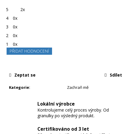
produktu
je
5
2x
5,0
z
4
0x
5
hvězdiček.
3
0x
2
0x
1
0x
PŘIDAT HODNOCENÍ
Zeptat se
Sdílet
Kategorie
:
Zachraň mě
Lokální výrobce
Kontrolujeme celý proces výroby. Od
granulky po výsledný produkt.
Certifikováno od 3 let