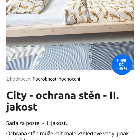
a
j
í
t
?
1 490
KČ
–49 %
HLEDAT
Průměrné
2 hodnocení
Podrobnosti hodnocení
hodnocení
produktu
City - ochrana stěn - II.
je
D
5,0
jakost
o
z
p
5
o
hvězdiček.
Sada za postel - II. jakost.
r
Ochrana stěn může mít malé vzhledové vady, jinak
u