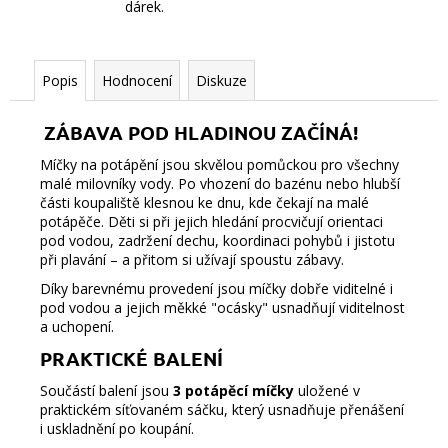
dárek.
Popis
Hodnocení
Diskuze
ZÁBAVA POD HLADINOU ZAČÍNÁ!
Míčky na potápění jsou skvělou pomůckou pro všechny
malé milovníky vody. Po vhození do bazénu nebo hlubší
části koupaliště klesnou ke dnu, kde čekají na malé
potápěče. Děti si při jejich hledání procvičují orientaci
pod vodou, zadržení dechu, koordinaci pohybů i jistotu
při plavání – a přitom si užívají spoustu zábavy.
Díky barevnému provedení jsou míčky dobře viditelné i
pod vodou a jejich měkké "ocásky" usnadňují viditelnost
a uchopení.
PRAKTICKÉ BALENÍ
Součástí balení jsou
3 potápěcí míčky
uložené v
praktickém síťovaném sáčku, který usnadňuje přenášení
i uskladnění po koupání.