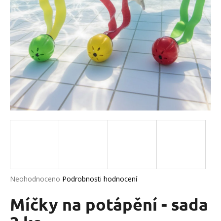
a
j
í
t
?
HLEDAT
D
o
p
Průměrné
Neohodnoceno
Podrobnosti hodnocení
hodnocení
o
produktu
Míčky na potápění - sada
r
je
u
0,0