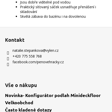
Jsou dobře viditelné pod vodou
Praktický síťovaný sáček usnadňuje přenášení i
skladování
Skvělá zábava do bazénu i na dovolenou
Z
á
Kontakt
p
a
natalie.stepankova
@
vylen.cz
t
+420 775 558 768
í
facebook.com/penovehracky.cz
Vše o nákupu
Novinka- Konfigurátor podlah Minideckfloor
Velkoobchod
Často kladené dotazy