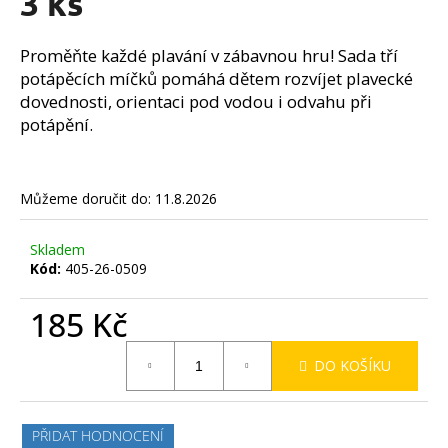
3 ks
č
z
u
5
j
hvězdiček.
Proměňte každé plavání v zábavnou hru! Sada tří
e
potápěcích míčků pomáhá dětem rozvíjet plavecké
m
dovednosti, orientaci pod vodou i odvahu při
e
potápění.
Můžeme doručit do:
11.8.2026
Skladem
Kód:
405-26-0509
185 Kč
Měrná
DO KOŠÍKU
cena:
PŘIDAT HODNOCENÍ