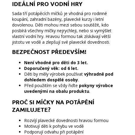
IDEÁLNÍ PRO VODNÍ HRY
Sada tří potápěcích míčků je vhodná pro rodinné
koupání, zahradní bazény, plavecké kurzy i letní
dovolenou. Děti mohou mezi sebou soutěžit, kdo
posbírá všechny míčky nejrychleji, nebo si vymýšlet
vlastní vodní hry. Hravou formou tak získávají větší
jistotu ve vodě a zlepšují své plavecké dovednosti.
BEZPEČNOST PŘEDEVŠÍM!
Není vhodné pro děti do 3 let.
Doporučený věk: od 6 let.
Děti by měly výrobek používat
výhradně pod
dohledem dospělé osoby
.
Před použitím se vždy řiďte
pokyny výrobce
uvedenými na obalu produktu
.
PROČ SI MÍČKY NA POTÁPĚNÍ
ZAMILUJETE?
Rozvíjí plavecké dovednosti hravou formou
Motivují děti k pohybu ve vodě
Podporují odvahu při potápění