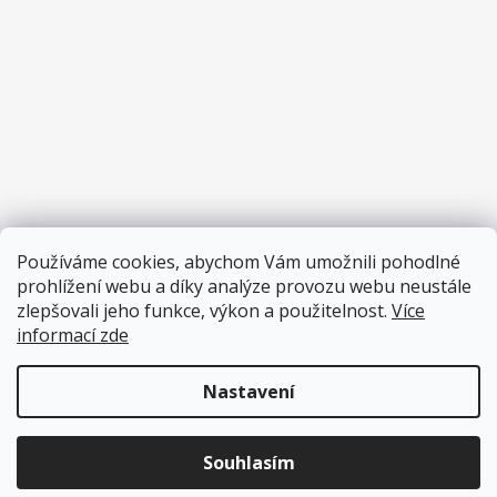
Používáme cookies, abychom Vám umožnili pohodlné
prohlížení webu a díky analýze provozu webu neustále
zlepšovali jeho funkce, výkon a použitelnost.
Více
informací zde
Nastavení
Vytvořil Shoptet
Copyright 2026
Pěnové hračky
. Všechna práva vyhrazena.
Souhlasím
Upravit nastavení cookies
Přihlas se do Pěníkova Klubu