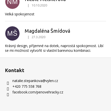
NM
|
10.10.2020
Hodnocení produktu je 5 z 5 hvězdiček.
Velká spokojenost
Magdaléna Šmídová
MŠ
|
27.3.2020
Hodnocení produktu je 5 z 5 hvězdiček.
Krásný design, příjemné na dotek, naprostá spokojenost. Líbí
se mi možnost vytvořit si vlastní barevnou kombinaci.
Z
á
Kontakt
p
a
natalie.stepankova
@
vylen.cz
t
+420 775 558 768
í
facebook.com/penovehracky.cz