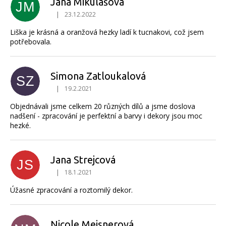
Jana Mikulášová
JM
|
23.12.2022
Hodnocení produktu je 5 z 5 hvězdiček.
Liška je krásná a oranžová hezky ladí k tucnakovi, což jsem
potřebovala.
Simona Zatloukalová
SZ
|
19.2.2021
Hodnocení produktu je 5 z 5 hvězdiček.
Objednávali jsme celkem 20 různých dílů a jsme doslova
nadšení - zpracování je perfektní a barvy i dekory jsou moc
hezké.
Jana Strejcová
JS
|
18.1.2021
Hodnocení produktu je 5 z 5 hvězdiček.
Úžasné zpracování a roztomilý dekor.
Nicole Meisnerová