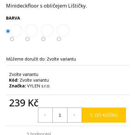
č
z
Minideckfloor s obličejem Lištičky.
u
5
j
hvězdiček.
BARVA
e
m
e
Můžeme doručit do:
Zvolte variantu
Zvolte variantu
Kód:
Zvolte variantu
Značka:
VYLEN s.r.o.
239 Kč
Měrná
DO KOŠÍKU
cena:
Průměrné
5 hodnocení