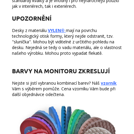
standardy kvality a je vhodný i pro nejnáročnější použití
jak v interiérech, tak i exteriérech.
UPOZORNĚNÍ
Desky z materiálu
VYLEN®
mají na povrchu
technologický otisk formy, který nejde odstranit, tzv.
"sluníčka". Mohou být viditelné z určitého pohledu na
desku. Nejedná se tedy o vadu materiálu, ale o vlastnost
našeho výrobku. Mohou proto vypadat flekatě.
BARVY NA MONITORU ZKRESLUJÍ
Nejste si jistí vybranou kombinací barev? Náš
vzorník
Vám s výběrem pomůže. Cena vzorníku Vám bude při
další objednávce odečtena.