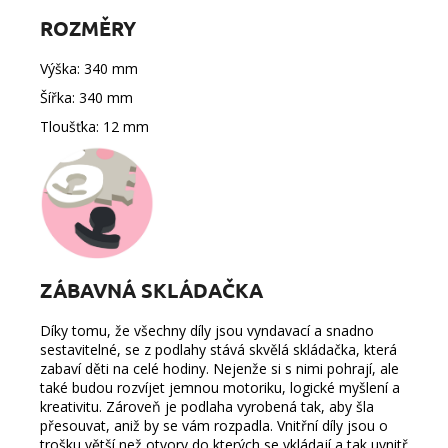
ROZMĚRY
Výška: 340 mm
Šířka: 340 mm
Tloušťka:
12 mm
ZÁBAVNÁ SKLÁDAČKA
Díky tomu, že všechny díly jsou vyndavací a snadno
sestavitelné, se z podlahy stává skvělá skládačka, která
zabaví děti na celé hodiny. Nejenže si s nimi pohrají, ale
také budou rozvíjet jemnou motoriku, logické myšlení a
kreativitu. Zároveň je podlaha vyrobená tak, aby šla
přesouvat, aniž by se vám rozpadla. Vnitřní díly jsou o
trošku větší než otvory do kterých se vkládají a tak uvnitř