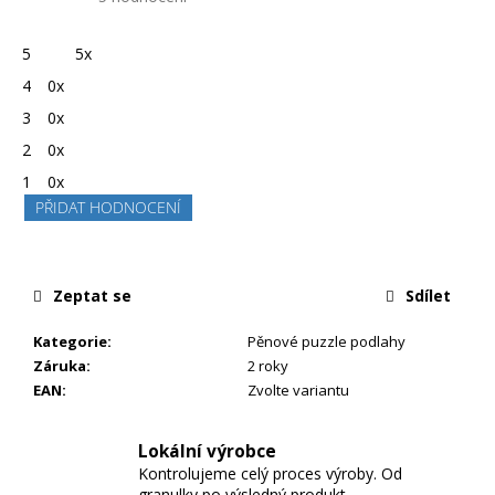
5,0
hodnocení
produktu
je
5
5x
5,0
z
4
0x
5
hvězdiček.
3
0x
2
0x
1
0x
PŘIDAT HODNOCENÍ
Zeptat se
Sdílet
Kategorie
:
Pěnové puzzle podlahy
Záruka
:
2 roky
EAN
:
Zvolte variantu
Lokální výrobce
Kontrolujeme celý proces výroby. Od
granulky po výsledný produkt.