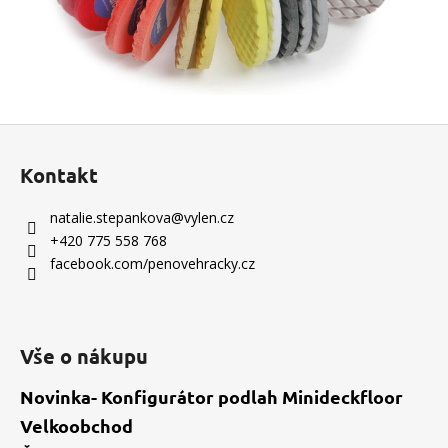
Z
á
Kontakt
p
a
natalie.stepankova
@
vylen.cz
t
+420 775 558 768
í
facebook.com/penovehracky.cz
Vše o nákupu
Novinka- Konfigurátor podlah Minideckfloor
Velkoobchod