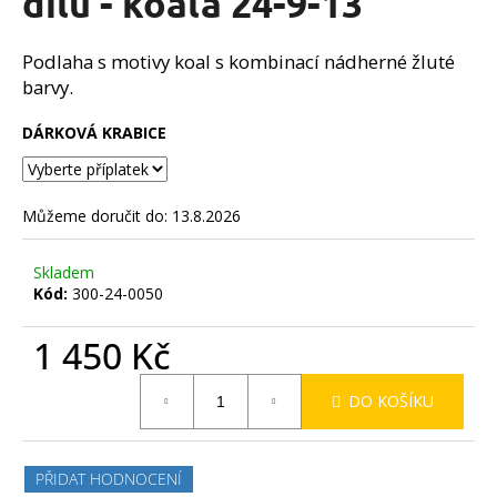
dílů - koala 24-9-13
č
z
u
5
j
hvězdiček.
Podlaha s motivy koal s kombinací nádherné žluté
e
barvy.
m
e
DÁRKOVÁ KRABICE
Můžeme doručit do:
13.8.2026
Skladem
Kód:
300-24-0050
1 450 Kč
Měrná
DO KOŠÍKU
cena:
PŘIDAT HODNOCENÍ