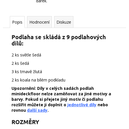
dárek.
Popis
Hodnocení
Diskuze
Podlaha se skládá z 9 podlahových
dílů:
2 ks světle šedá
2 ks šedá
3 ks tmavě žlutá
2 ks koala na bílém podkladu
Upozornění: Díly v celých sadách podlah
minideckfloor nelze zaměňovat za jiné motivy a
barvy. Pokud si přejete jiný motiv či podlahu
rozšířit můžete ji doplnit o
jednotlivé díly
nebo
rovnou
další sady
.
ROZMĚRY