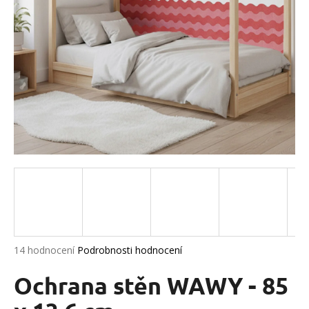
a
j
í
t
?
HLEDAT
D
o
p
Průměrné
14 hodnocení
Podrobnosti hodnocení
hodnocení
o
produktu
Ochrana stěn WAWY - 85
r
je
u
4,9