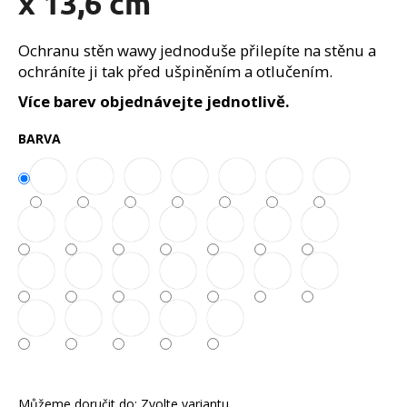
x 13,6 cm
č
z
u
5
j
hvězdiček.
Ochranu stěn wawy jednoduše přilepíte na stěnu a
e
ochráníte ji tak před ušpiněním a otlučením.
m
Více barev objednávejte jednotlivě.
e
BARVA
Můžeme doručit do:
Zvolte variantu