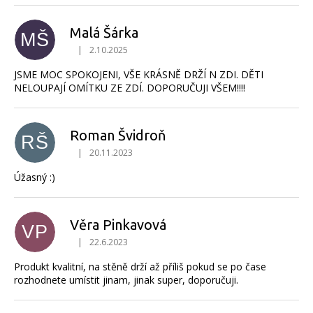
Malá Šárka
MŠ
|
2.10.2025
Hodnocení produktu je 5 z 5 hvězdiček.
JSME MOC SPOKOJENI, VŠE KRÁSNĚ DRŽÍ N ZDI. DĚTI
NELOUPAJÍ OMÍTKU ZE ZDÍ. DOPORUČUJI VŠEM!!!!
Roman Švidroň
RŠ
|
20.11.2023
Hodnocení produktu je 5 z 5 hvězdiček.
Úžasný :)
Věra Pinkavová
VP
|
22.6.2023
Hodnocení produktu je 4 z 5 hvězdiček.
Produkt kvalitní, na stěně drží až příliš pokud se po čase
rozhodnete umístit jinam, jinak super, doporučuji.