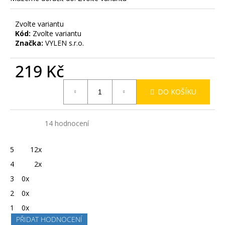
Zvolte variantu
Kód:
Zvolte variantu
Značka:
VYLEN s.r.o.
219 Kč
Měrná
DO KOŠÍKU
cena:
4,9
Průměrné
14 hodnocení
hodnocení
produktu
je
5
12x
4,9
z
4
2x
5
hvězdiček.
3
0x
2
0x
1
0x
PŘIDAT HODNOCENÍ