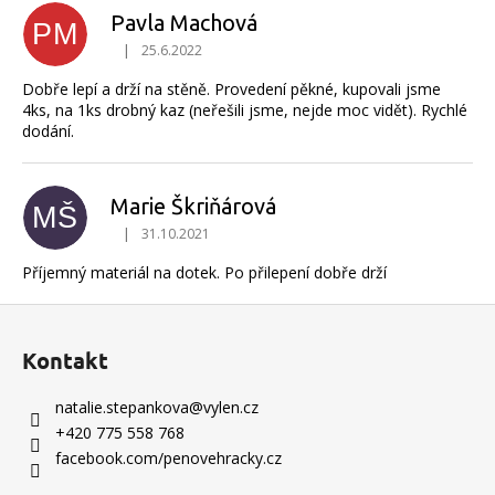
Pavla Machová
PM
|
25.6.2022
Hodnocení produktu je 5 z 5 hvězdiček.
Dobře lepí a drží na stěně. Provedení pěkné, kupovali jsme
4ks, na 1ks drobný kaz (neřešili jsme, nejde moc vidět). Rychlé
dodání.
Marie Škriňárová
MŠ
|
31.10.2021
Hodnocení produktu je 5 z 5 hvězdiček.
Příjemný materiál na dotek. Po přilepení dobře drží
Z
á
Kontakt
p
a
natalie.stepankova
@
vylen.cz
t
+420 775 558 768
í
facebook.com/penovehracky.cz