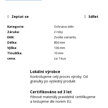
Zeptat se
Sdílet
Kategorie
:
Ochrana stěn
Záruka
:
2 roky
EAN
:
Zvolte variantu
Délka
:
850 mm
Výška
:
136 mm
Tloušťka
:
10 mm
cena
:
za 1 kus
Lokální výrobce
Kontrolujeme celý proces výroby. Od
granulky po výsledný produkt.
Certifikováno od 3 let
Pěnové materiály pravidelně certifikujeme
a testujeme dle norem EU.