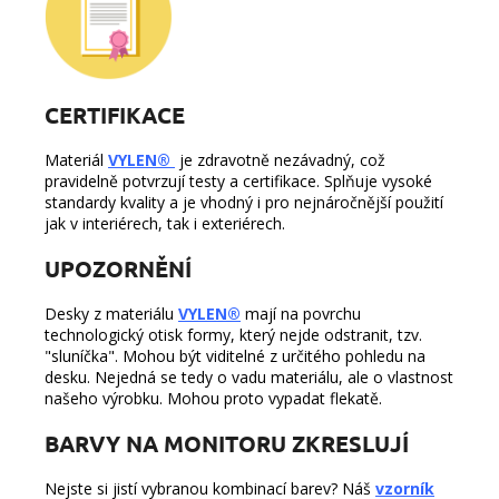
CERTIFIKACE
Materiál
VYLEN®
je zdravotně nezávadný, což
pravidelně potvrzují testy a certifikace. Splňuje vysoké
standardy kvality a je vhodný i pro nejnáročnější použití
jak v interiérech, tak i exteriérech.
UPOZORNĚNÍ
Desky z materiálu
VYLEN®
mají na povrchu
technologický otisk formy, který nejde odstranit, tzv.
"sluníčka". Mohou být viditelné z určitého pohledu na
desku. Nejedná se tedy o vadu materiálu, ale o vlastnost
našeho výrobku. Mohou proto vypadat flekatě.
BARVY NA MONITORU ZKRESLUJÍ
Nejste si jistí vybranou kombinací barev? Náš
vzorník