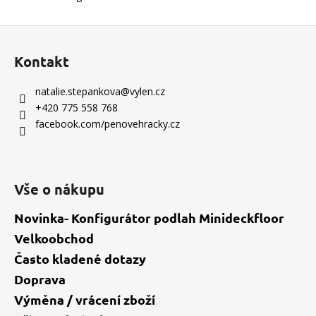
Z
á
Kontakt
p
a
natalie.stepankova
@
vylen.cz
t
+420 775 558 768
í
facebook.com/penovehracky.cz
Vše o nákupu
Novinka- Konfigurátor podlah Minideckfloor
Velkoobchod
Často kladené dotazy
Doprava
Výměna / vrácení zboží