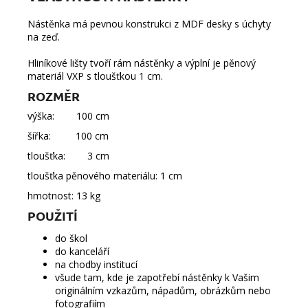
Nástěnka má pevnou konstrukci z MDF desky s úchyty
na zeď.
Hliníkové lišty tvoří rám nástěnky a výplní je pěnový
materiál VXP s tloušťkou 1 cm.
ROZMĚR
výška: 100 cm
šířka: 100 cm
tloušťka: 3 cm
tloušťka pěnového materiálu: 1 cm
hmotnost: 13 kg
POUŽITÍ
do škol
do kanceláří
na chodby institucí
všude tam, kde je zapotřebí nástěnky k Vašim
originálním vzkazům, nápadům, obrázkům nebo
fotografiím