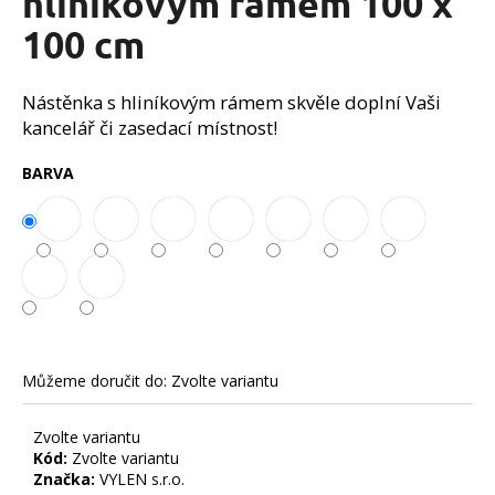
hliníkovým rámem 100 x
č
z
u
100 cm
5
j
hvězdiček.
e
m
Nástěnka s hliníkovým rámem skvěle doplní Vaši
e
kancelář či zasedací místnost!
BARVA
Můžeme doručit do:
Zvolte variantu
Zvolte variantu
Kód:
Zvolte variantu
Značka:
VYLEN s.r.o.