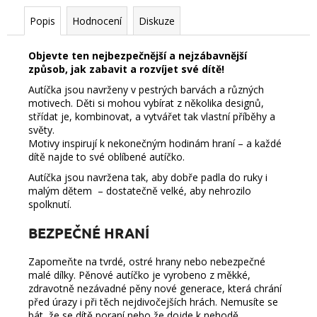
Popis
Hodnocení
Diskuze
Objevte ten nejbezpečnější a nejzábavnější
způsob, jak zabavit a rozvíjet své dítě!
Autíčka jsou navrženy v pestrých barvách a různých
motivech. Děti si mohou vybírat z několika designů,
střídat je, kombinovat, a vytvářet tak vlastní příběhy a
světy.
Motivy inspirují k nekonečným hodinám hraní – a každé
dítě najde to své oblíbené autíčko.
Autíčka jsou navržena tak, aby dobře padla do ruky i
malým dětem – dostatečně velké, aby nehrozilo
spolknutí.
BEZPEČNÉ HRANÍ
Zapomeňte na tvrdé, ostré hrany nebo nebezpečné
malé dílky. Pěnové autíčko je vyrobeno z měkké,
zdravotně nezávadné pěny nové generace, která chrání
před úrazy i při těch nejdivočejších hrách. Nemusíte se
bát, že se dítě poraní nebo že dojde k nehodě.