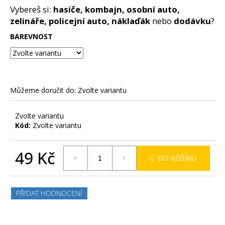
č
z
Vybereš si:
hasiče, kombajn, osobní auto,
u
5
zelináře, policejní auto, náklaďák
nebo
dodávku
?
j
hvězdiček.
e
BAREVNOST
m
e
Můžeme doručit do:
Zvolte variantu
Zvolte variantu
Kód:
Zvolte variantu
49 Kč
DO KOŠÍKU
Měrná
cena:
PŘIDAT HODNOCENÍ