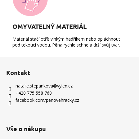
OMYVATELNÝ MATERIÁL
Materiál stačí otřít vlhkým hadříkem nebo opláchnout
pod tekoucí vodou. Pěna rychle schne a drží svůj tvar.
Z
á
Kontakt
p
a
natalie.stepankova
@
vylen.cz
t
+420 775 558 768
í
facebook.com/penovehracky.cz
Vše o nákupu