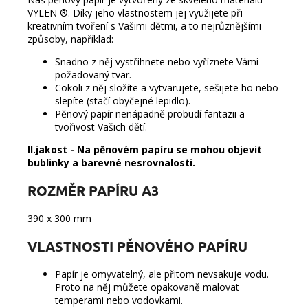
VYLEN ®
. Díky jeho vlastnostem jej využijete při
kreativním tvoření s Vašimi dětmi, a to nejrůznějšími
způsoby, například:
Snadno z něj vystřihnete nebo vyříznete Vámi
požadovaný tvar.
Cokoli z něj složíte a vytvarujete, sešijete ho nebo
slepíte (stačí obyčejné lepidlo).
Pěnový papír nenápadně probudí fantazii a
tvořivost Vašich dětí.
II.jakost - Na pěnovém papíru se mohou objevit
bublinky a barevné nesrovnalosti.
ROZMĚR PAPÍRU A3
390 x 300 mm
VLASTNOSTI PĚNOVÉHO PAPÍRU
Papír je omyvatelný, ale přitom nevsakuje vodu.
Proto na něj můžete opakovaně malovat
temperami nebo vodovkami.