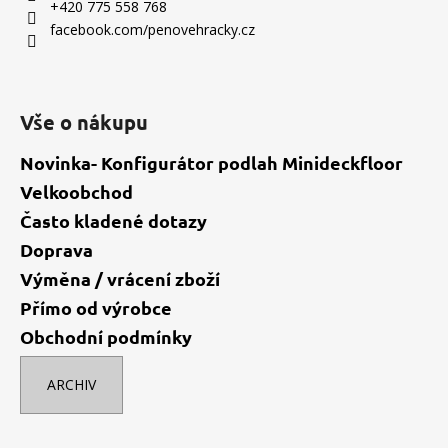
t
+420 775 558 768
í
facebook.com/penovehracky.cz
Vše o nákupu
Novinka- Konfigurátor podlah Minideckfloor
Velkoobchod
Často kladené dotazy
Doprava
Výměna / vrácení zboží
Přímo od výrobce
Obchodní podmínky
ARCHIV