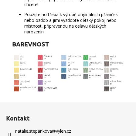
chcete!
Použijte ho třeba k výrobě originálních přáníček
nebo ozdob a jimi vyzdobte dětský pokoj nebo
místnost, připravenou na oslavu dětských
narozenin!
BAREVNOST
Z
á
Kontakt
p
a
natalie.stepankova
@
vylen.cz