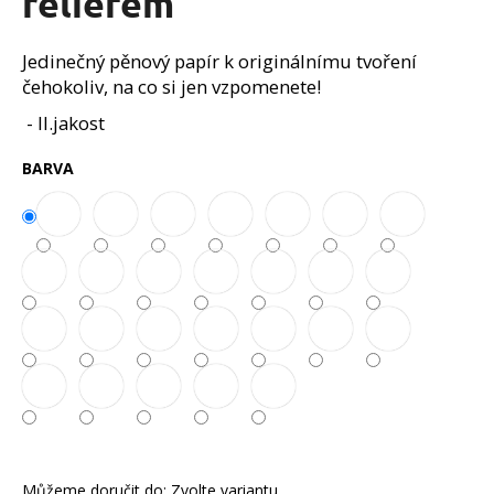
reliéfem
č
z
u
5
j
hvězdiček.
Jedinečný pěnový papír k originálnímu tvoření
e
čehokoliv, na co si jen vzpomenete!
m
- II.jakost
e
BARVA
Můžeme doručit do:
Zvolte variantu