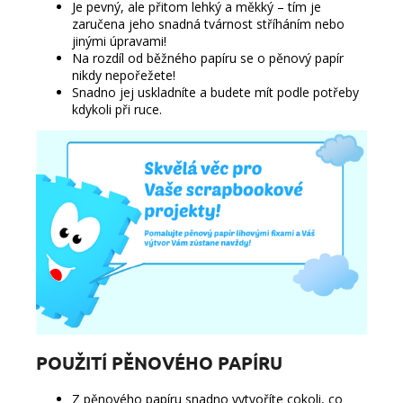
Je pevný, ale přitom lehký a měkký – tím je
zaručena jeho snadná tvárnost stříháním nebo
jinými úpravami!
Na rozdíl od běžného papíru se o pěnový papír
nikdy nepořežete!
Snadno jej uskladníte a budete mít podle potřeby
kdykoli při ruce.
POUŽITÍ PĚNOVÉHO PAPÍRU
Z pěnového papíru snadno vytvoříte cokoli, co