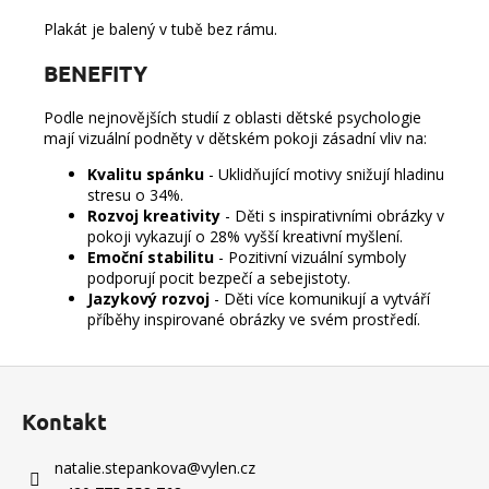
Plakát je balený v tubě bez rámu.
BENEFITY
Podle nejnovějších studií z oblasti dětské psychologie
mají vizuální podněty v dětském pokoji zásadní vliv na:
Kvalitu spánku
- Uklidňující motivy snižují hladinu
stresu o 34%.
Rozvoj kreativity
- Děti s inspirativními obrázky v
pokoji vykazují o 28% vyšší kreativní myšlení.
Emoční stabilitu
- Pozitivní vizuální symboly
podporují pocit bezpečí a sebejistoty.
Jazykový rozvoj
- Děti více komunikují a vytváří
příběhy inspirované obrázky ve svém prostředí.
Z
á
Kontakt
p
a
natalie.stepankova
@
vylen.cz