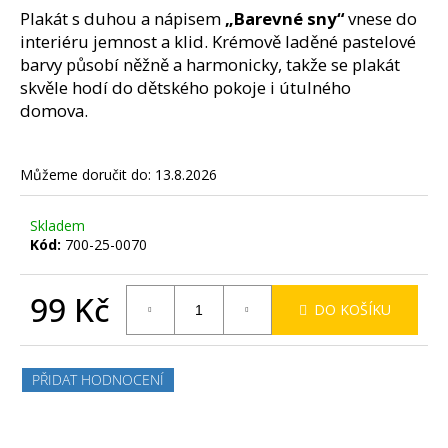
č
z
Plakát s duhou a nápisem
„Barevné sny“
vnese do
u
5
interiéru jemnost a klid. Krémově laděné pastelové
j
hvězdiček.
barvy působí něžně a harmonicky, takže se plakát
e
skvěle hodí do dětského pokoje i útulného
m
domova.
e
Můžeme doručit do:
13.8.2026
Skladem
Kód:
700-25-0070
99 Kč
DO KOŠÍKU
Měrná
cena:
PŘIDAT HODNOCENÍ