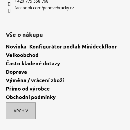
t
+420 775 558 768
í
facebook.com/penovehracky.cz
Vše o nákupu
Novinka- Konfigurátor podlah Minideckfloor
Velkoobchod
Často kladené dotazy
Doprava
Výměna / vrácení zboží
Přímo od výrobce
Obchodní podmínky
ARCHIV