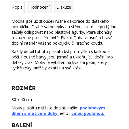
Popis
Hodnocení
Diskuze
Možná jste už zkoušeli různé dekorace do dětského
pokojíčku. Drahé samolepky na stěnu, které se po týdnu
začaly odlupovat nebo plastové figurky, které skončily
rozházené po celém bytě. Plakát Duha vkusně a hravě
doplní interiér vašeho pokojíčku či hracího koutku.
Každý detail tohoto plakátu byl promyšlen s láskou a
péčí. Použité barvy jsou jemné a uklidňující, ideální pro
dětský zrak. Motiv je vytištěn na kvalitní papír, který
vydrží roky, aniž by ztratil na své kráse.
ROZMĚR
30 x 40 cm
Motiv plakátu můžete doplnit naším
podlahovým
dílem s motivem duhy
nebo i
celou podlahou.
BALENÍ