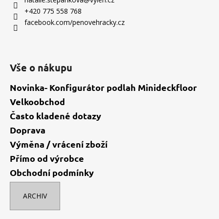
t
+420 775 558 768
í
facebook.com/penovehracky.cz
Vše o nákupu
Novinka- Konfigurátor podlah Minideckfloor
Velkoobchod
Často kladené dotazy
Doprava
Výměna / vrácení zboží
Přímo od výrobce
Obchodní podmínky
ARCHIV