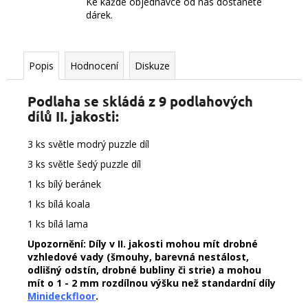
Ke každé objednávce od nás dostanete
dárek.
Popis
Hodnocení
Diskuze
Podlaha se skládá z 9 podlahových
dílů II. jakosti:
3 ks světle modrý puzzle díl
3 ks světle šedý puzzle díl
1 ks bílý beránek
1 ks bílá koala
1 ks bílá lama
Upozornění: Díly v II. jakosti mohou mít drobné
vzhledové vady (šmouhy, barevná nestálost,
odlišný odstín, drobné bubliny či strie) a mohou
mít o 1 - 2 mm rozdílnou výšku než standardní díly
Minideckfloor
.