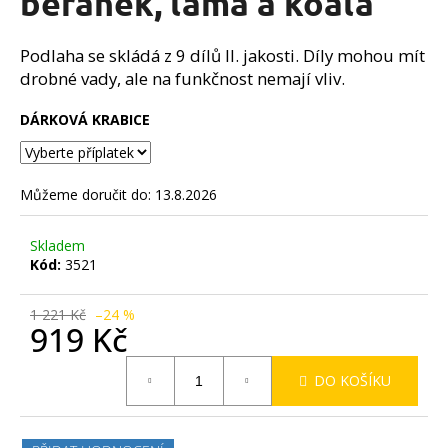
beránek, lama a koala
č
z
u
5
j
hvězdiček.
Podlaha se skládá z 9 dílů II. jakosti. Díly mohou mít
e
drobné vady, ale na funkčnost nemají vliv.
m
e
DÁRKOVÁ KRABICE
Můžeme doručit do:
13.8.2026
Skladem
Kód:
3521
1 221 Kč
–24 %
919 Kč
Měrná
DO KOŠÍKU
cena: