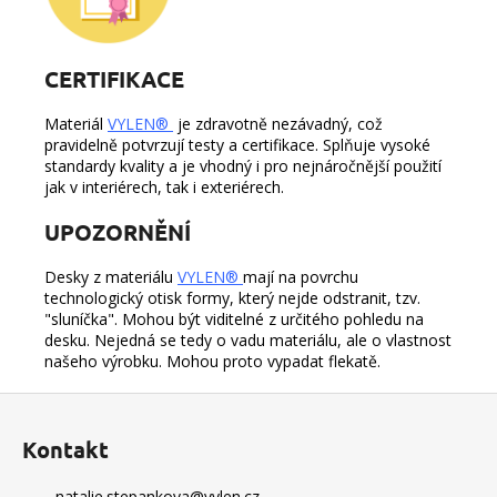
CERTIFIKACE
Materiál
VYLEN®
je zdravotně nezávadný, což
pravidelně potvrzují testy a certifikace. Splňuje vysoké
standardy kvality a je vhodný i pro nejnáročnější použití
jak v interiérech, tak i exteriérech.
UPOZORNĚNÍ
Desky z materiálu
VYLEN®
mají na povrchu
technologický otisk formy, který nejde odstranit, tzv.
"sluníčka". Mohou být viditelné z určitého pohledu na
desku. Nejedná se tedy o vadu materiálu, ale o vlastnost
našeho výrobku. Mohou proto vypadat flekatě.
Z
á
Kontakt
p
a
natalie.stepankova
@
vylen.cz