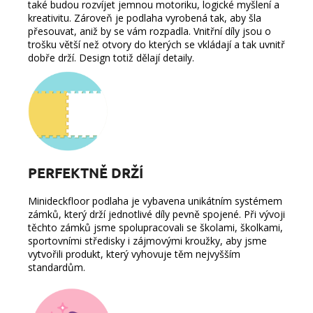
také budou rozvíjet jemnou motoriku, logické myšlení a
kreativitu. Zároveň je podlaha vyrobená tak, aby šla
přesouvat, aniž by se vám rozpadla. Vnitřní díly jsou o
trošku větší než otvory do kterých se vkládají a tak uvnitř
dobře drží. Design totiž dělají detaily.
PERFEKTNĚ DRŽÍ
Minideckfloor podlaha
je vybavena
unikátním systémem
zámků
, který drží jednotlivé díly pevně spojené. Při vývoji
těchto zámků jsme s
polupracovali se školami, školkami,
sportovními středisky i zájmovými kroužky, aby
jsme
vytvořili produkt, který vyhovuje těm nejvyšším
standardům.