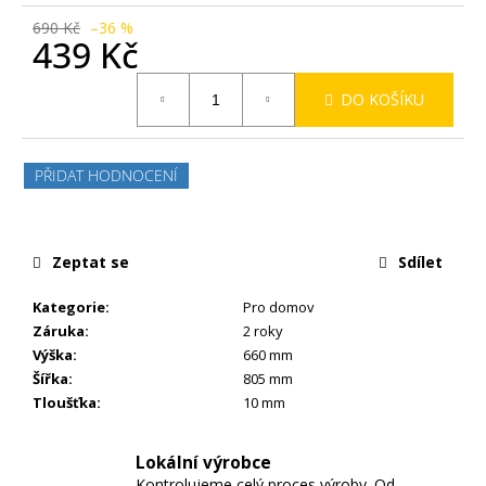
690 Kč
–36 %
439 Kč
Měrná
DO KOŠÍKU
cena:
PŘIDAT HODNOCENÍ
Zeptat se
Sdílet
Kategorie
:
Pro domov
Záruka
:
2 roky
Výška
:
660 mm
Šířka
:
805 mm
Tloušťka
:
10 mm
Lokální výrobce
Kontrolujeme celý proces výroby. Od