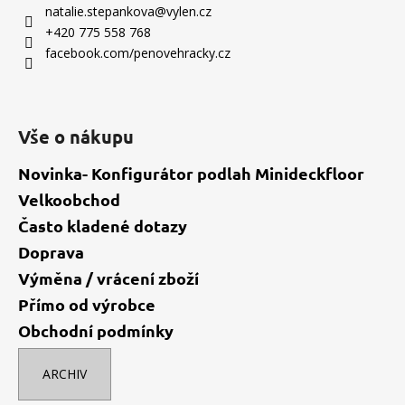
a
natalie.stepankova
@
vylen.cz
t
+420 775 558 768
í
facebook.com/penovehracky.cz
Vše o nákupu
Novinka- Konfigurátor podlah Minideckfloor
Velkoobchod
Často kladené dotazy
Doprava
Výměna / vrácení zboží
Přímo od výrobce
Obchodní podmínky
ARCHIV