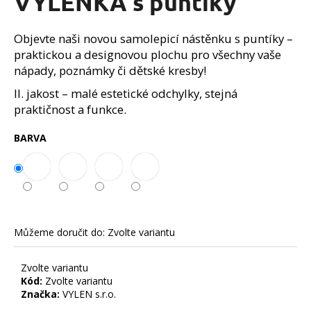
VYLENKA s puntíky
č
z
u
5
j
hvězdiček.
Objevte naši novou samolepicí nástěnku s puntíky –
e
praktickou a designovou plochu pro všechny vaše
m
nápady, poznámky či dětské kresby!
e
II. jakost – malé estetické odchylky, stejná
praktičnost a funkce.
BARVA
Můžeme doručit do:
Zvolte variantu
Zvolte variantu
Kód:
Zvolte variantu
Značka:
VYLEN s.r.o.