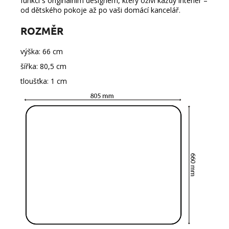
funkci s originálním designem, který oživí každý interiér –
od dětského pokoje až po vaši domácí kancelář.
ROZMĚR
výška: 66 cm
šířka: 80,5 cm
tloušťka: 1 cm