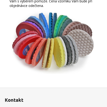
Vám s výběrem pomůže. Cena vzorníku Vám bude při
objednávce odečtena.
Z
á
Kontakt
p