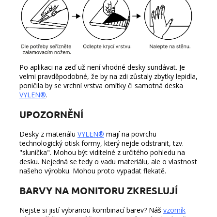
Po aplikaci na zeď už není vhodné desky sundávat. Je
velmi pravděpodobné, že by na zdi zůstaly zbytky lepidla,
poničila by se vrchní vrstva omítky či samotná deska
VYLEN®
.
UPOZORNĚNÍ
Desky z materiálu
VYLEN®
mají na povrchu
technologický otisk formy, který nejde odstranit, tzv.
"sluníčka". Mohou být viditelné z určitého pohledu na
desku. Nejedná se tedy o vadu materiálu, ale o vlastnost
našeho výrobku. Mohou proto vypadat flekatě.
BARVY NA MONITORU ZKRESLUJÍ
Nejste si jistí vybranou kombinací barev? Náš
vzorník