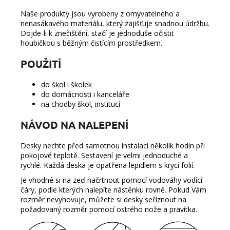
Naše produkty jsou vyrobeny z omyvatelného a
nenasákavého materiálu, který zajišťuje snadnou údržbu.
Dojde-li k znečištění, stačí je jednoduše očistit
houbičkou s běžným čistícím prostředkem.
POUŽITÍ
do škol i školek
do domácnosti i kanceláře
na chodby škol, institucí
NÁVOD NA NALEPENÍ
Desky nechte před samotnou instalací několik hodin při
pokojové teplotě. Sestavení je velmi jednoduché a
rychlé. Každá deska je opatřena lepidlem s krycí folií.
Je vhodné si na zeď načrtnout pomocí vodováhy vodící
čáry, podle kterých nalepíte nástěnku rovně. Pokud Vám
rozměr nevyhovuje, můžete si desky seříznout na
požadovaný rozměr pomocí ostrého nože a pravítka.