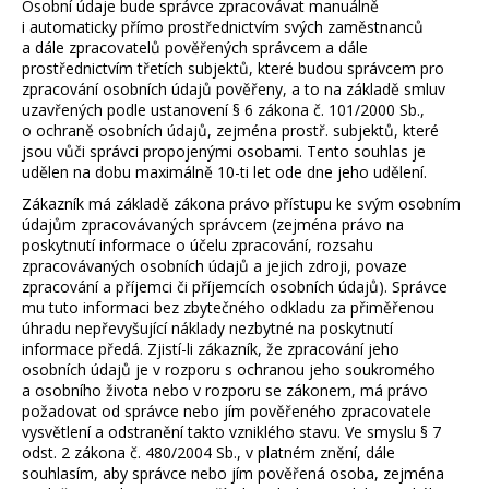
č
Osobní údaje bude správce zpracovávat manuálně
u
i automaticky přímo prostřednictvím svých zaměstnanců
a dále zpracovatelů pověřených správcem a dále
j
prostřednictvím třetích subjektů, které budou správcem pro
e
zpracování osobních údajů pověřeny, a to na základě smluv
m
uzavřených podle ustanovení § 6 zákona č. 101/2000 Sb.,
e
o ochraně osobních údajů, zejména prostř. subjektů, které
jsou vůči správci propojenými osobami. Tento souhlas je
udělen na dobu maximálně 10-ti let ode dne jeho udělení.
Zákazník má základě zákona právo přístupu ke svým osobním
údajům zpracovávaných správcem (zejména právo na
poskytnutí informace o účelu zpracování, rozsahu
zpracovávaných osobních údajů a jejich zdroji, povaze
zpracování a příjemci či příjemcích osobních údajů). Správce
mu tuto informaci bez zbytečného odkladu za přiměřenou
úhradu nepřevyšující náklady nezbytné na poskytnutí
informace předá. Zjistí-li zákazník, že zpracování jeho
osobních údajů je v rozporu s ochranou jeho soukromého
a osobního života nebo v rozporu se zákonem, má právo
požadovat od správce nebo jím pověřeného zpracovatele
vysvětlení a odstranění takto vzniklého stavu. Ve smyslu § 7
odst. 2 zákona č. 480/2004 Sb., v platném znění, dále
souhlasím, aby správce nebo jím pověřená osoba, zejména