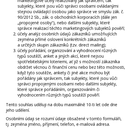
marketingové účely realizovány jak správcem, tak
a
subjekty, které jsou vůči správci osobami ovládanými
stejnou ovládající osobou jako správce ve smyslu zák. č.
j
90/2012 Sb., zák. o obchodních korporacích (dále jen
í
„propojené osoby“), nebo dalšími subjekty, které
správce realizací těchto marketingových subjektů pověří;
t
účely analýz osobních údajů zákazníků umožňujících
?
zejména přímé oslovení konkrétních zákazníků
a určitých skupin zákazníků (tzv. direct mailing);
účely pořádání, organizování a vyhodnocení různých
typů soutěží, anket a jiných akcí, které nejsou
spotřebitelskými loteriemi, ať již s možností zákazníka
obdržet věcnou či finanční cenu nebo bez této možnosti,
HLEDAT
když tyto soutěže, ankety či jiné akce mohou být
pořádány jak správcem, tak subjekty, které jsou vůči
správci propojenými osobami nebo dalšími subjekty,
které správce pořádáním, organizováním či
D
vyhodnocením různých typů soutěží pověří.
o
Tento souhlas uděluji na dobu maximálně 10-ti let ode dne
p
jeho udělení.
o
r
Osobními údaji se rozumí údaje obsažené v tomto formuláři,
tj. zejména jméno, příjmení, telefon, e-mailová adresa.
u