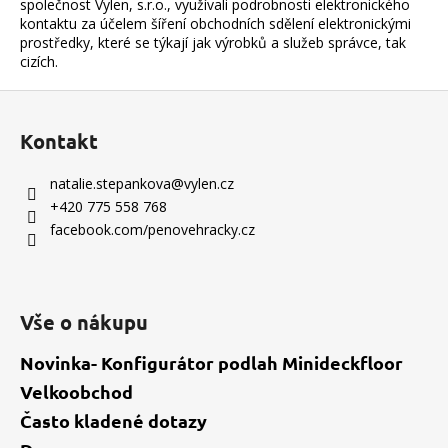
společnost Vylen, s.r.o., využívali podrobnosti elektronického
kontaktu za účelem šíření obchodních sdělení elektronickými
prostředky, které se týkají jak výrobků a služeb správce, tak
cizích.
Z
á
Kontakt
p
a
natalie.stepankova
@
vylen.cz
t
+420 775 558 768
í
facebook.com/penovehracky.cz
Vše o nákupu
Novinka- Konfigurátor podlah Minideckfloor
Velkoobchod
Často kladené dotazy