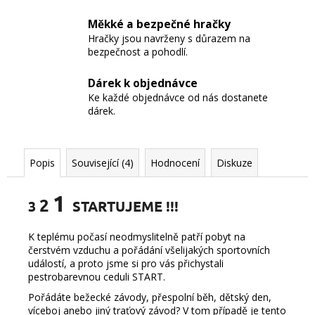
Měkké a bezpečné hračky
Hračky jsou navrženy s důrazem na
bezpečnost a pohodlí.
Dárek k objednávce
Ke každé objednávce od nás dostanete
dárek.
Popis
Související (4)
Hodnocení
Diskuze
1
2
3
STARTUJEME !!!
K teplému počasí neodmyslitelně patří pobyt na
čerstvém vzduchu a pořádání všelijakých sportovních
událostí, a proto jsme si pro vás přichystali
pestrobarevnou ceduli START.
Pořádáte bežecké závody, přespolní běh, dětský den,
víceboj anebo jiný traťový závod? V tom případě je tento