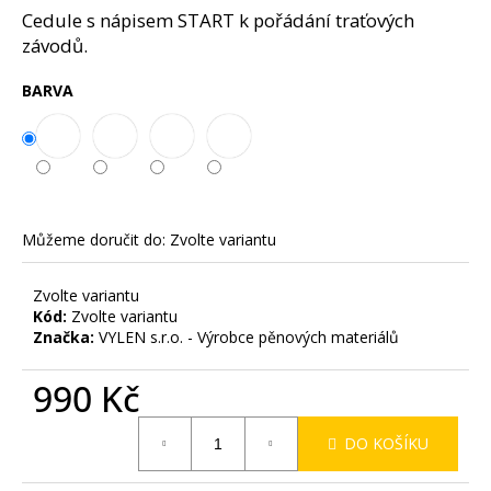
č
z
Cedule s nápisem START k pořádání traťových
u
5
závodů.
j
hvězdiček.
e
BARVA
m
e
Můžeme doručit do:
Zvolte variantu
Zvolte variantu
Kód:
Zvolte variantu
Značka:
VYLEN s.r.o. - Výrobce pěnových materiálů
990 Kč
Měrná
DO KOŠÍKU
cena: