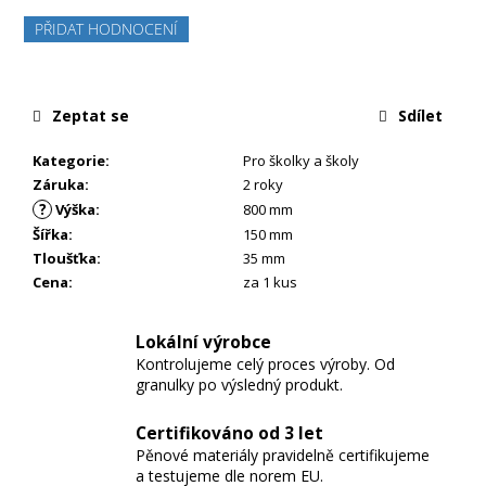
PŘIDAT HODNOCENÍ
Zeptat se
Sdílet
Kategorie
:
Pro školky a školy
Záruka
:
2 roky
?
Výška
:
800 mm
Šířka
:
150 mm
Tloušťka
:
35 mm
Cena
:
za 1 kus
Lokální výrobce
Kontrolujeme celý proces výroby. Od
granulky po výsledný produkt.
Certifikováno od 3 let
Pěnové materiály pravidelně certifikujeme
a testujeme dle norem EU.