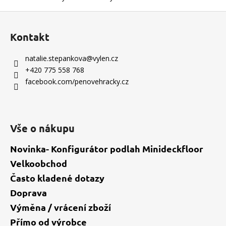
Z
á
Kontakt
p
a
natalie.stepankova
@
vylen.cz
t
+420 775 558 768
í
facebook.com/penovehracky.cz
Vše o nákupu
Novinka- Konfigurátor podlah Minideckfloor
Velkoobchod
Často kladené dotazy
Doprava
Výměna / vrácení zboží
Přímo od výrobce