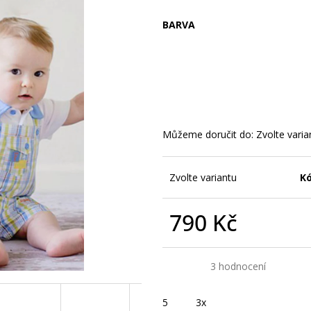
BARVA
Můžeme doručit do:
Zvolte varia
Zvolte variantu
Kó
790 Kč
Měrná
cena:
5,0
Průměrné
3 hodnocení
hodnocení
produktu
je
5
3x
5,0