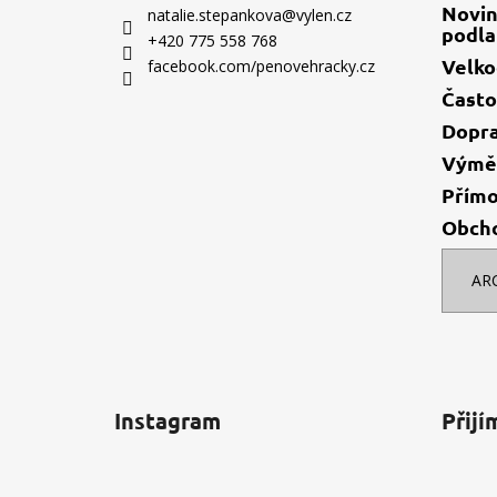
a
Novin
natalie.stepankova
@
vylen.cz
podla
t
+420 775 558 768
í
Velk
facebook.com/penovehracky.cz
Často
Dopr
Výměn
Přímo
Obch
AR
Instagram
Přijí