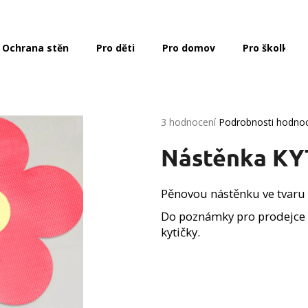
Ochrana stěn
Pro děti
Pro domov
Pro školky a 
Co potřebujete najít?
Průměrné
3 hodnocení
Podrobnosti hodno
HLEDAT
hodnocení
produktu
Nástěnka K
je
5,0
z
Doporučujeme
Pěnovou nástěnku ve tvaru 
5
hvězdiček.
Do poznámky pro prodejce 
kytičky.