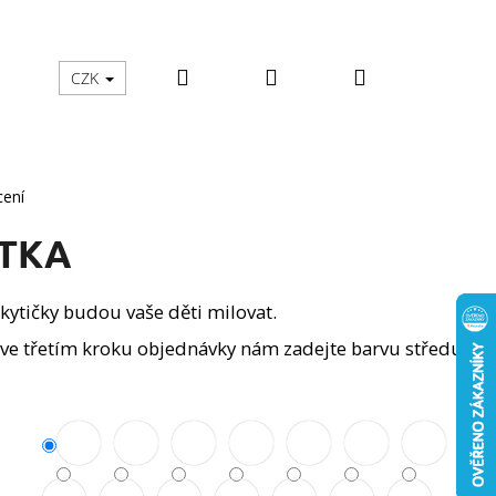
Hledat
Přihlášení
Nákupní
školy
Zachraň mě
Moje objednávka
CZK
košík
cení
YTKA
kytičky budou vaše děti milovat.
ve třetím kroku objednávky nám zadejte barvu středu