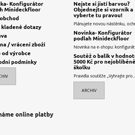
ka- Konfigurátor
Nejste si jistí barvou?
h Minideckfloor
Objednejte si vzorník a
vyberte tu pravou!
oobchod
Plánujete novou nástěnku, ochr.
 kladené dotazy
Novinka- Konfigurátor
ava
podlah Minideckfloor
a / vrácení zboží
Novinka na e-shopu: konfigurát.
 od výrobce
Soutěž o balík v hodno
5000 Kč pro nejoblíběně
odní podmínky
školku
Pravidla soutěže „Vyhrajte pro..
CHIV
ARCHIV
máme online platby