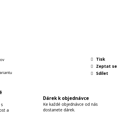
Tisk
mov
Zeptat se
ariantu
Sdílet
é
Dárek k objednávce
Ke každé objednávce od nás
 s
dostanete dárek.
ost a