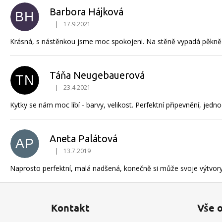
Barbora Hájková
BH
|
17.9.2021
Hodnocení produktu je 5 z 5 hvězdiček.
Krásná, s nástěnkou jsme moc spokojeni. Na stěně vypadá pěkně a 
Táňa Neugebauerová
TN
|
23.4.2021
Hodnocení produktu je 5 z 5 hvězdiček.
Kytky se nám moc líbí - barvy, velikost. Perfektní připevnění, je
Aneta Palátová
AP
|
13.7.2019
Hodnocení produktu je 5 z 5 hvězdiček.
Naprosto perfektní, malá nadšená, konečně si může svoje výtvory v
Z
á
Kontakt
Vše 
p