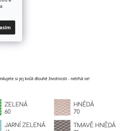
 a
lasím
milujete si jej kvůli dlouhé životnosti - netrhá se!