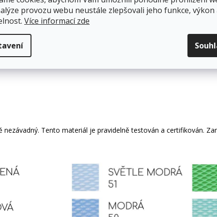
nalýze provozu webu neustále zlepšovali jeho funkce, výkon
elnost.
Více informací zde
tavení
Souh
 nezávadný. Tento materiál je pravidelně testován a
certifikován
. Za