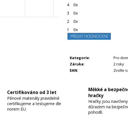
z
4
0x
5
hvězdiček.
3
0x
2
0x
1
0x
PŘIDAT HODNOCENÍ
Kategorie
:
Pro do
Záruka
:
2 roky
EAN
:
Zvolte v
Měkké a bezpečn
Certifikováno od 3 let
hračky
Pěnové materiály pravidelně
Hračky jsou navrženy
certifikujeme a testujeme dle
důrazem na bezpečn
norem EU.
pohodlí.