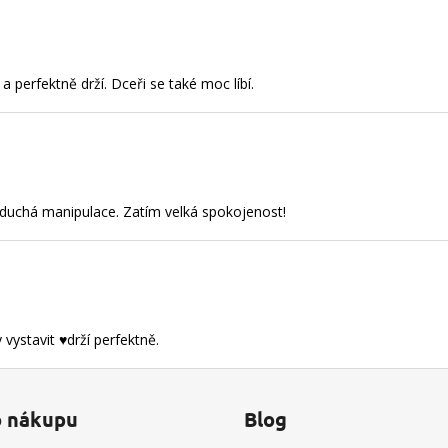
perfektně drží. Dceři se také moc líbí.
dnoduchá manipulace. Zatím velká spokojenost!
ystavit ♥️drží perfektně.
o nákupu
Blog