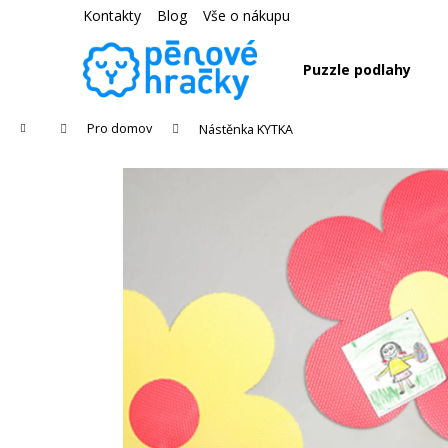
K
Přejít
Kontakty
Blog
Vše o nákupu
na
o
obsah
Zpět
Zpět
š
Puzzle podlahy
do
do
í
k
obchodu
obchodu
Domů
Pro domov
Nástěnka KYTKA