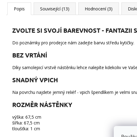
Popis
Související (13)
Hodnocení (3)
Disk
ZVOLTE SI SVOJÍ BAREVNOST - FANTAZII
Do poznámky pro prodejce nám zadejte barvu středu kytičky.
BEZ VRTÁNÍ
Díky samolepicí vrstvě nástěnku lehce nalepíte kdekoliv ve Vaše
SNADNÝ VPICH
Na povrchu najdete jemný reliéf - vpich špendlíkem je velmi sna
ROZMĚR NÁSTĚNKY
výška: 67,5 cm
šířka: 67,5 cm
tloušťka: 1 cm
Použív