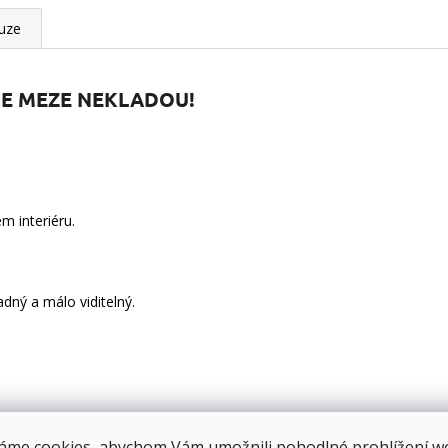
uze
 SE MEZE NEKLADOU!
m interiéru.
dný a málo viditelný.
áme cookies, abychom Vám umožnili pohodlné prohlížení w