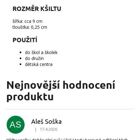
ROZMĚR KŠILTU
šířka: cca 9 cm
tloušťka: 0,25 cm
POUŽITÍ
do škol a školek
do družin
dětská centra
Nejnovější hodnocení
produktu
Aleš Soška
AS
|
17.4.2026
Hodnocení produktu je 4 z 5 hvězdiček.