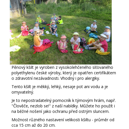
Pěnový kšilt je vyroben z vysokolehčeného síťovaného
polyethylenu české výroby, který je opatřen certifikátem
o zdravotní nezávadnosti. Vhodný i pro alergiky.
Tento kšilt je měkký, lehký, nesaje pot ani vodu a je
omyvatelný.
Je to nepostradatelný pomocník k týmovým hrám, např.
"Člověče, nezlob se!" z naší nabídky. Můžete ho použít i
na běžné nošení jako ochranu před ostrým sluncem.
Možnost různého nastavení velikosti kšiltu - průměr od
cca 15 cm až do 20 cm.