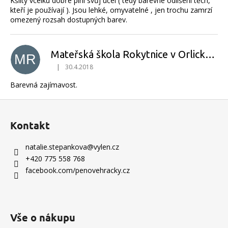
Kšilty vcelku dobře plní svůj účel ( tedy barevné odlišení těch,
kteří je používají ). Jsou lehké, omyvatelné , jen trochu zamrzí
omezený rozsah dostupných barev.
Mateřská škola Rokytnice v Orlických horách
MR
|
30.4.2018
Hodnocení produktu je 5 z 5 hvězdiček.
Barevná zajímavost.
Z
á
Kontakt
p
a
natalie.stepankova
@
vylen.cz
t
+420 775 558 768
í
facebook.com/penovehracky.cz
Vše o nákupu