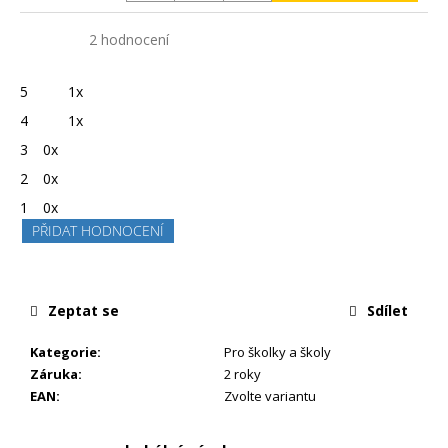
Měrná
cena:
4,5
Průměrné
2 hodnocení
hodnocení
produktu
je
5
1x
4,5
z
4
1x
5
hvězdiček.
3
0x
2
0x
1
0x
PŘIDAT HODNOCENÍ
Zeptat se
Sdílet
Kategorie
:
Pro školky a školy
Záruka
:
2 roky
EAN
:
Zvolte variantu