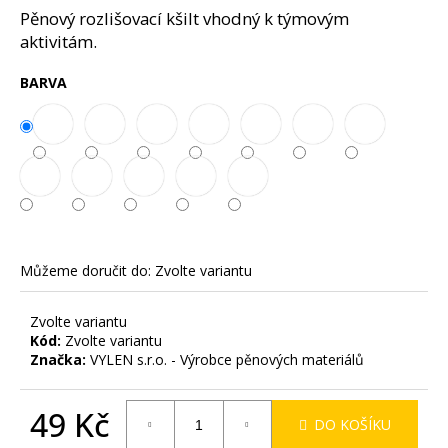
č
z
Pěnový rozlišovací kšilt vhodný k týmovým
u
5
aktivitám.
j
hvězdiček.
e
BARVA
m
e
Můžeme doručit do:
Zvolte variantu
Zvolte variantu
Kód:
Zvolte variantu
Značka:
VYLEN s.r.o. - Výrobce pěnových materiálů
49 Kč
DO KOŠÍKU