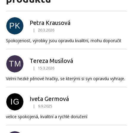
Petra Krausová
PK
|
20.3.2026
Hodnocení produktu je 5 z 5 hvězdiček.
Spokojenost, výrobky jsou opravdu kvalitní, mohu doporučit
Tereza Musilová
TM
|
15.3.2026
Hodnocení produktu je 5 z 5 hvězdiček.
Velmi hezké pěnové hračky, se kterými si syn opravdu vyhraje.
Iveta Germová
IG
|
9.9.2025
Hodnocení produktu je 5 z 5 hvězdiček.
velice spokojená, kvalitní a rychlé doručení