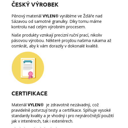
ČESKÝ VÝROBEK
Pěnový materiál
VYLEN®
vyrábíme ve Žďáře nad
Sázavou od samotné granulky. Díky tomu máme
kontrolu nad celým výrobním procesem.
Naše produkty vznikají precizní ruční prací, nikoliv
pásovou výrobou. Některé projdou našima rukama až
osmkrát, aby k vám dorazily v dokonalé kvalitě.
CERTIFIKACE
Materiál
VYLEN®
je zdravotně nezávadný, což
pravidelně potvrzují testy a certifikace. Splňuje vysoké
standardy kvality a je vhodný i pro nejnáročnější použití
jak v interiérech, tak i exteriérech.