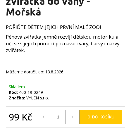
zvířátka do vany -
č
z
u
Mořská
5
j
hvězdiček.
e
m
POŘIĎTE DĚTEM JEJICH PRVNÍ MALÉ ZOO!
e
Pěnová zvířátka jemně rozvíjí dětskou motoriku a
učí se s jejich pomocí poznávat tvary, barvy i názvy
zvířátek.
Můžeme doručit do:
13.8.2026
Skladem
Kód:
400-19-0249
Značka:
VYLEN s.r.o.
99 Kč
DO KOŠÍKU
Měrná
cena: