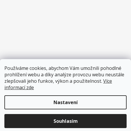
Používáme cookies, abychom Vám umožnili pohodlné
prohlížení webu a díky analýze provozu webu neustále
zlepšovali jeho funkce, výkon a použitelnost.
Více
informací zde
Nastavení
Vytvořil Shoptet
Copyright 2026
Pěnové hračky
. Všechna práva vyhrazena.
Souhlasím
Upravit nastavení cookies
Přihlas se do Pěníkova Klubu