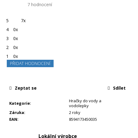
5,0
Průměrné
7 hodnocení
hodnocení
produktu
je
5
7x
5,0
z
4
0x
5
hvězdiček.
3
0x
2
0x
1
0x
PŘIDAT HODNOCENÍ
Zeptat se
Sdílet
Hračky do vody a
Kategorie
:
vodolepky
Záruka
:
2 roky
EAN
:
8594173450035
Lokální výrobce