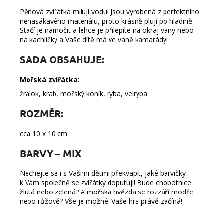
Pěnová zvířátka milují vodu! Jsou vyrobená z perfektního
nenasákavého materiálu, proto krásně plují po hladině.
Stačí je namočit a lehce je přilepíte na okraj vany nebo
na kachlíčky a Vaše dítě má ve vaně kamarády!
SADA OBSAHUJE:
Mořská zvířátka:
žralok, krab, mořský koník, ryba, velryba
ROZMĚR:
cca 10 x 10 cm
BARVY – MIX
Nechejte se i s Vašimi dětmi překvapit, jaké barvičky
k Vám společně se zvířátky doputují! Bude chobotnice
žlutá nebo zelená? A mořská hvězda se rozzáří modře
nebo růžově? Vše je možné. Vaše hra právě začíná!