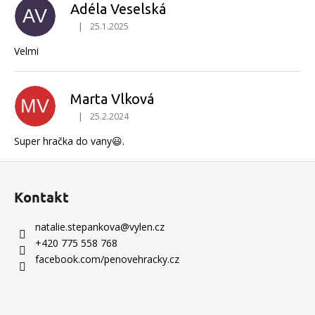
Adéla Veselská
AV
|
25.1.2025
Hodnocení produktu je 5 z 5 hvězdiček.
Velmi
Marta Vlková
MV
|
25.2.2024
Hodnocení produktu je 5 z 5 hvězdiček.
Super hračka do vany😃.
Z
á
Kontakt
p
a
natalie.stepankova
@
vylen.cz
t
+420 775 558 768
í
facebook.com/penovehracky.cz