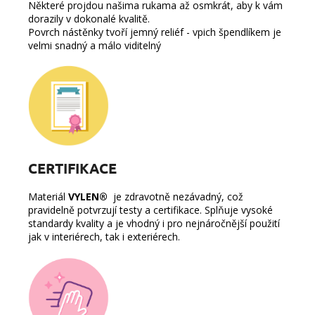
Některé projdou našima rukama až osmkrát, aby k vám
dorazily v dokonalé kvalitě.
Povrch nástěnky tvoří jemný reliéf - vpich špendlíkem je
velmi snadný a málo viditelný
CERTIFIKACE
Materiál
VYLEN®
je zdravotně nezávadný, což
pravidelně potvrzují testy a certifikace. Splňuje vysoké
standardy kvality a je vhodný i pro nejnáročnější použití
jak v interiérech, tak i exteriérech.