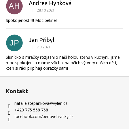
Andrea Hynková
AH
|
28.10.2021
Hodnocení produktu je 5 z 5 hvězdiček.
Spokojenost !!!! Moc pekne!!!
Jan Přibyl
JP
|
7.3.2021
Hodnocení produktu je 5 z 5 hvězdiček.
Sluníčko s mráčky rozjasnilo naší holou stěnu v kuchyni, jsme
moc spokojení a máme všichni na očích výtvory našich dětí,
kteří si rádi připínají obrázky sami
Z
á
Kontakt
p
a
natalie.stepankova
@
vylen.cz
t
+420 775 558 768
í
facebook.com/penovehracky.cz