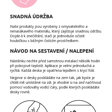
SNADNÁ ÚDRŽBA
Naše produkty jsou vyrobeny z omyvatelného a
nenasákavého materiálu, který zajišťuje snadnou údržbu.
Dojde-li k znečištění, stačí je jednoduše očistit
houbičkou s běžným čistícím prostředkem.
NÁVOD NA SESTAVENÍ / NALEPENÍ
Nástěnku nechte před samotnou instalací několik hodin
při pokojové teplotě. Aplikace je velmi jednoduchá a
rychlá. Každá deska je opatřena lepidlem s krycí folií.
Nejprve si desky poskládáte na zem tak, jak byste je
chtěli mít umístěné na zdi. Je vhodné si na zeď načrtnout
pomocí vodováhy vodící čáry, podle kterých poskládáte
desky rovně.