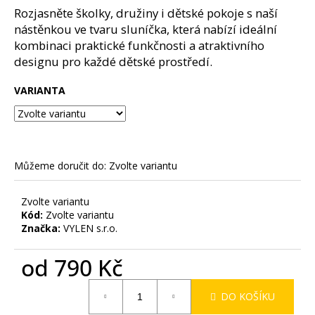
č
z
Rozjasněte školky, družiny i dětské pokoje s naší
u
5
nástěnkou ve tvaru sluníčka, která nabízí ideální
j
hvězdiček.
kombinaci praktické funkčnosti a atraktivního
e
designu pro každé dětské prostředí.
m
e
VARIANTA
Můžeme doručit do:
Zvolte variantu
Zvolte variantu
Kód:
Zvolte variantu
Značka:
VYLEN s.r.o.
od
790 Kč
Měrná
DO KOŠÍKU
cena: