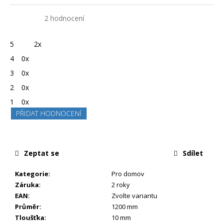
5,0
Průměrné
2 hodnocení
hodnocení
produktu
je
5
2x
5,0
z
4
0x
5
hvězdiček.
3
0x
2
0x
1
0x
PŘIDAT HODNOCENÍ
Zeptat se
Sdílet
Kategorie
:
Pro domov
Záruka
:
2 roky
EAN
:
Zvolte variantu
Průměr
:
1200 mm
Tloušťka
:
10 mm