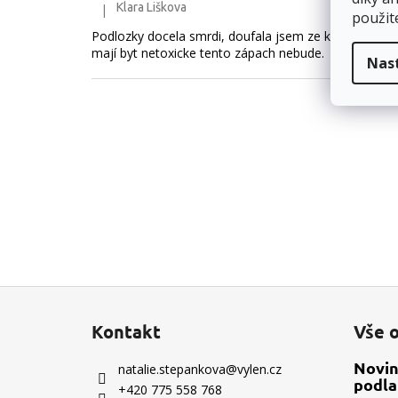
Klara Liškova
|
Hodnocení produktu je 5 z 5 hvězdiček.
použit
Podlozky docela smrdi, doufala jsem ze kdyz
mají byt netoxicke tento zápach nebude.
Nas
Z
á
Kontakt
Vše 
p
a
Novin
natalie.stepankova
@
vylen.cz
podla
t
+420 775 558 768