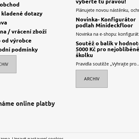
vyberte tu pravou!
oobchod
Plánujete novou nástěnku, ochr.
 kladené dotazy
Novinka- Konfigurátor
ava
podlah Minideckfloor
a / vrácení zboží
Novinka na e-shopu: konfigurát.
 od výrobce
Soutěž o balík v hodno
5000 Kč pro nejoblíběně
odní podmínky
školku
Pravidla soutěže „Vyhrajte pro..
CHIV
ARCHIV
máme online platby
azena.
Upravit nastavení cookies