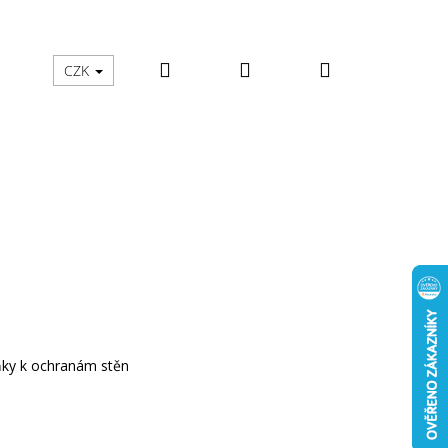
Hledat
Přihlášení
Nákupní
školy
Zachraň mě
Moje objednávka
CZK
košík
ky k ochranám stěn