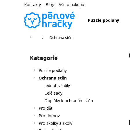
K
Přejít
Kontakty
Blog
Vše o nákupu
na
o
obsah
Zpět
Zpět
š
Puzzle podlahy
do
do
í
k
obchodu
obchodu
Domů
Ochrana stěn
P
o
Kategorie
Přeskočit
s
kategorie
t
Puzzle podlahy
r
Ochrana stěn
a
Jednotlivé díly
n
Celé sady
n
Doplňky k ochranám stěn
í
Pro děti
p
Pro domov
a
Pro školky a školy
n