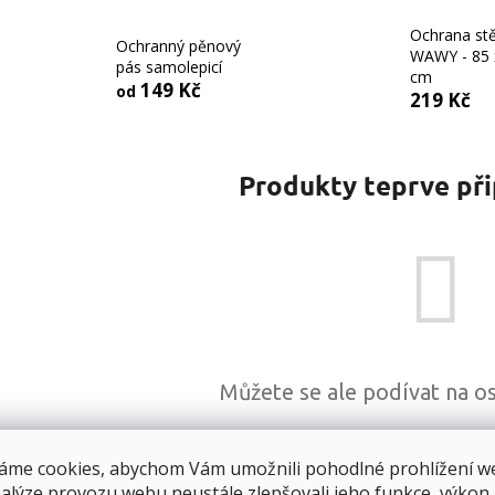
Ochrana st
Ochranný pěnový
WAWY - 85 
pás samolepicí
cm
149 Kč
od
219 Kč
Produkty teprve př
Můžete se ale podívat na os
áme cookies, abychom Vám umožnili pohodlné prohlížení w
ZPĚT DO OBCHO
nalýze provozu webu neustále zlepšovali jeho funkce, výkon