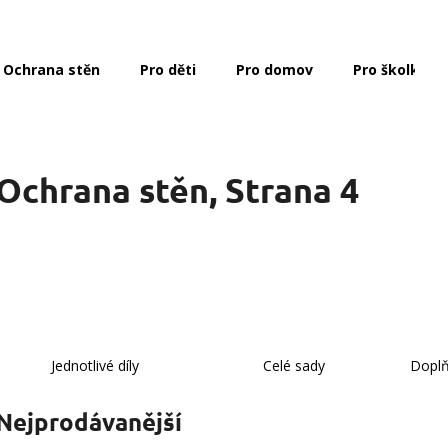
Ochrana stěn
Pro děti
Pro domov
Pro školky a 
Co potřebujete najít?
Ochrana stěn
, Strana 4
HLEDAT
Doporučujeme
Jednotlivé díly
Celé sady
Doplň
Nejprodávanější