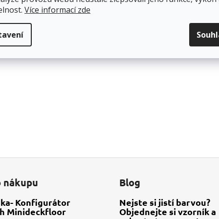
elnost.
Více informací zde
tavení
Souh
o nákupu
Blog
ka- Konfigurátor
Nejste si jistí barvou?
h Minideckfloor
Objednejte si vzorník a