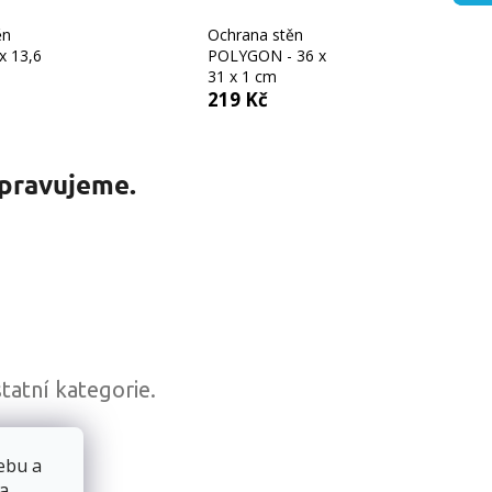
ěn
Ochrana stěn
x 13,6
POLYGON - 36 x
31 x 1 cm
219 Kč
ipravujeme.
tatní kategorie.
ebu a
DU
 a