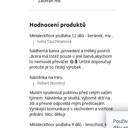
Zachraň mě
e
l
Hodnocení produktů
Minideckfloor podlaha 12 dílů - beránek, myška, mráček a duha 230162
Iveta Tauchmanová
|
Hodnocení produktu je 5 z 5 hvězdiček.
Nádherná barva ,provedení a měkký povrch
,dcera má totéž pouze v jiné barvě,abychom
to nemuseli převážet 😄🤱 Určitě doporučuji
protože je to český výrobek .
Nástěnka na míru
Robert Novotný
|
Hodnocení produktu je 5 z 5 hvězdiček.
Musím vyseknout poklonu před celým vaším
týmem. Nástěnka je skvělá, výborně drží na
zdi a přesně odpovídá mým představám.
Vynikající komunikace s obchodem a vstřícné
jednání. Moc děkuji
Použív
Minideckfloor podlaha 9 dílů - lenochod, koloušek a jednorožec 24-9-08
díky a