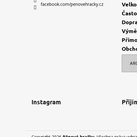
í
Velk
facebook.com/penovehracky.cz
Často
Dopr
Výměn
Přímo
Obch
AR
Instagram
Přijí
Copyright 2026
Pěnové hračky
. Všechna práva vyhr