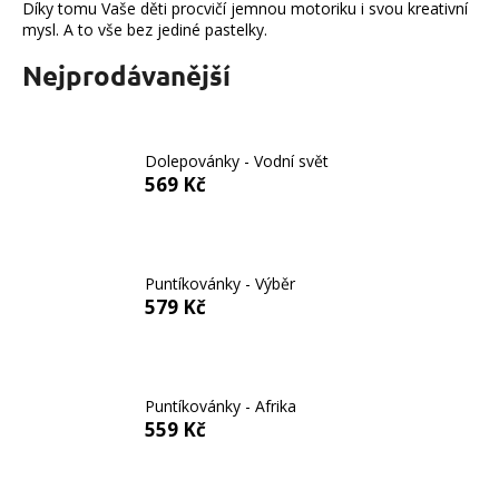
Díky tomu Vaše děti procvičí jemnou motoriku i svou kreativní
a
mysl. A to vše bez jediné pastelky.
j
Nejprodávanější
í
t
?
Dolepovánky - Vodní svět
569 Kč
HLEDAT
Puntíkovánky - Výběr
579 Kč
D
o
p
Puntíkovánky - Afrika
o
559 Kč
r
u