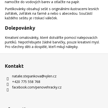
c
namočíte do vodových barev a otlačíte na papír.
í
Puntíkovánky obsahují sešit s originálními ilustracemi lesních
p
zvířátek, zvířátek na farmě a nebo s abecedou. Součástí
r
každého sešitu je i tiskací váleček.
v
k
Dolepovánky
y
v
Kreativní omalovánky, které dotváříte pomocí nalepovacích
puntíků. Nepotřebujete žádné barvičky, pouze kreativní mysl.
ý
Pro všechny děti a dospělé, kteří milují nálepky.
p
i
Z
s
á
u
Kontakt
p
a
natalie.stepankova
@
vylen.cz
t
+420 775 558 768
í
facebook.com/penovehracky.cz