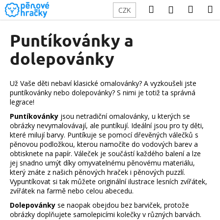
K
Přejít
Hledat
Náku
M
Přihlášení
CZK
na
o
obsah
Zpět
Zpět
košík
š
Puntíkovánky a
í
C
dolepovánky
k
o
p
Už Vaše děti nebaví klasické omalovánky? A vyzkoušeli jste
o
puntíkovánky nebo dolepovánky? S nimi je totiž ta správná
legrace!
t
ř
Puntíkovánky
jsou netradiční omalovánky, u kterých se
obrázky nevymalovávají, ale puntíkují. Ideální jsou pro ty děti,
e
které milují barvy. Puntíkuje se pomocí dřevěných válečků s
b
pěnovou podložkou, kterou namočíte do vodových barev a
u
obtisknete na papír. Váleček je součástí každého balení a lze
jej snadno umýt díky omyvatelnému pěnovému materiálu,
j
který znáte z našich pěnových hraček i pěnových puzzlí.
e
Vypuntíkovat si tak můžete originální ilustrace lesních zvířátek,
zvířátek na farmě nebo celou abecedu.
t
e
Dolepovánky
se naopak obejdou bez barviček, protože
obrázky doplňujete samolepicími kolečky v různých barvách.
n