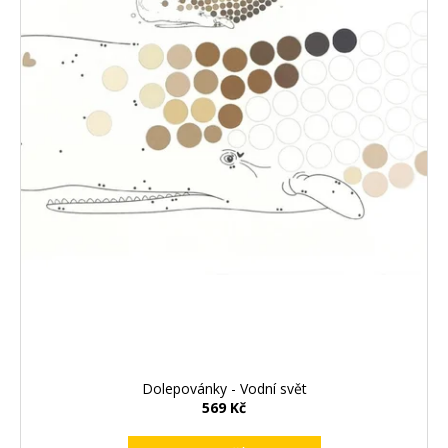
u
k
t
ů
Dolepovánky - Vodní svět
569 Kč