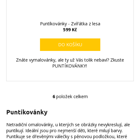
Puntíkovánky - Zvířátka z lesa
599 Kč
DO KOŠÍKU
Znáte vymalovánky, ale ty už Vás tolik nebaví? Zkuste
PUNTÍKOVÁNKY!
6
položek celkem
O
v
Puntíkovánky
l
á
Netradiční omalovánky, u kterých se obrázky nevykreslují, ale
d
puntíkují. Ideální jsou pro nejmenší děti, které milují barvy.
a
Puntíkuje se dřevěnými válečky s pěnovou podložkou, které