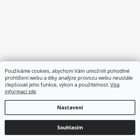
Používáme cookies, abychom Vám umožnili pohodlné
prohlížení webu a díky analýze provozu webu neustále
zlepšovali jeho funkce, výkon a použitelnost.
Více
informací zde
Nastavení
Vytvořil Shoptet
Copyright 2026
Pěnové hračky
. Všechna práva vyhrazena.
Souhlasím
Upravit nastavení cookies
Přihlas se do Pěníkova Klubu