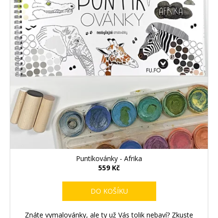
Puntíkovánky - Afrika
559 Kč
DO KOŠÍKU
Znáte vymalovánky, ale ty už Vás tolik nebaví? Zkuste