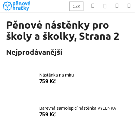
K
Přejít
Hledat
Náku
M
Přihlášení
CZK
na
o
obsah
Zpět
Zpět
košík
š
Pěnové nástěnky pro
í
C
školy a školky
, Strana 2
k
o
p
Nejprodávanější
o
t
ř
Nástěnka na míru
e
759 Kč
b
u
j
Barevná samolepicí nástěnka VYLENKA
e
759 Kč
t
e
n