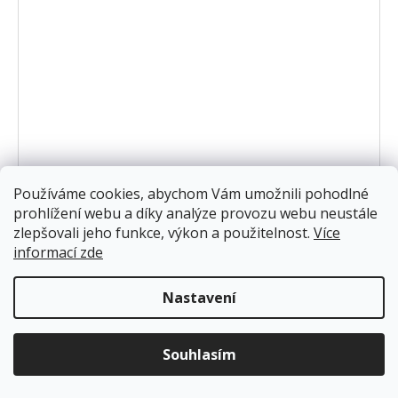
Používáme cookies, abychom Vám umožnili pohodlné
prohlížení webu a díky analýze provozu webu neustále
Nástěnka VLNY
zlepšovali jeho funkce, výkon a použitelnost.
Více
759 Kč
informací zde
DETAIL
Nastavení
Designová nástěnka s elegantním motivem vln. Praktický
prostor pro připínání poznámek, fotografií i dětských
Souhlasím
výtvorů, který zároveň stylově doplní každý interiér.
Přihlas se do Pěníkova Klubu