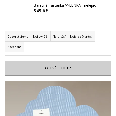
a
Barevná nástěnka VYLENKA - nelepicí
549 Kč
j
í
t
Ř
?
a
Doporučujeme
Nejlevnější
Nejdražší
Nejprodávanější
z
Abecedně
e
n
HLEDAT
í
OTEVŘÍT FILTR
p
r
D
V
o
o
ý
d
p
p
u
o
i
k
r
s
t
u