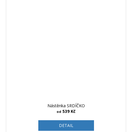
Nástěnka SRDÍČKO
539 Kč
od
DETAIL