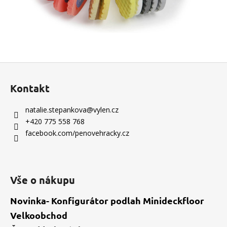
Z
á
Kontakt
p
a
natalie.stepankova
@
vylen.cz
t
+420 775 558 768
í
facebook.com/penovehracky.cz
Vše o nákupu
Novinka- Konfigurátor podlah Minideckfloor
Velkoobchod