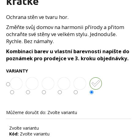
krátké
č
z
u
5
j
hvězdiček.
Ochrana stěn ve tvaru hor.
e
Změňte svůj domov na harmonii přírody a přitom
m
ochraňte své stěny ve velkém stylu. Jednoduše.
e
Rychle. Bez námahy.
Kombinaci barev u vlastní barevnosti napište do
poznámek pro prodejce ve 3. kroku objednávky.
VARIANTY
Můžeme doručit do:
Zvolte variantu
Zvolte variantu
Kód:
Zvolte variantu