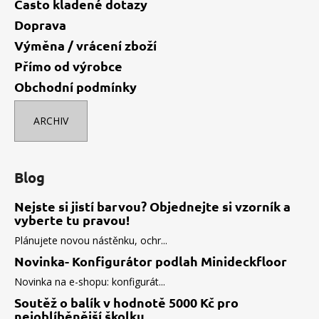
Často kladené dotazy
Doprava
Výměna / vrácení zboží
Přímo od výrobce
Obchodní podmínky
ARCHIV
Blog
Nejste si jistí barvou? Objednejte si vzorník a
vyberte tu pravou!
Plánujete novou nástěnku, ochr...
Novinka- Konfigurátor podlah Minideckfloor
Novinka na e-shopu: konfigurát...
Soutěž o balík v hodnotě 5000 Kč pro
nejoblíběnější školku