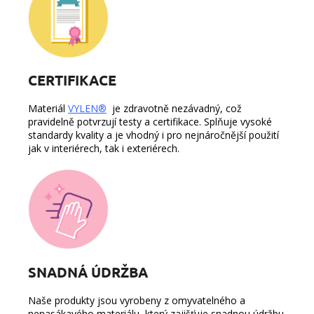
CERTIFIKACE
Materiál
VYLEN®
je zdravotně nezávadný, což
pravidelně potvrzují testy a certifikace. Splňuje vysoké
standardy kvality a je vhodný i pro nejnáročnější použití
jak v interiérech, tak i exteriérech.
SNADNÁ ÚDRŽBA
Naše produkty jsou vyrobeny z omyvatelného a
nenasákavého materiálu, který zajišťuje snadnou údržbu.