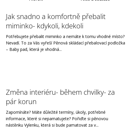
a
V
j
Jak snadno a komfortně přebalit
ý
í
miminko- kdykoli, kdekoli
p
t
i
?
Potřebujete přebalit miminko a nemáte k tomu vhodné místo?
Nevadí. To za Vás vyřeší Pěnová skládací přebalovací podložka
s
– Baby pad, která je vhodná...
č
l
á
HLEDAT
n
k
ů
Změna interiéru- během chvilky- za
D
o
pár korun
p
o
Zapomínáte? Máte důležité termíny, úkoly, potřebné
r
informace, které si nepamatujete? Pořiďte si pěnovou
u
nástěnku Vylenku, která si bude pamatovat za v...