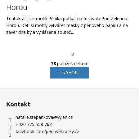
Horou
Tentokrát jste mohli Pěníka potkat na festivalu Pod Zelenou
Horou. Děti si mohly vytvářet masky z pěnového papíru a na
závěr dne byla vyhlášena soutěž...
S
1
8
t
r
78
položek celkem
O
á
v
NAHORU
n
l
k
o
á
Z
v
d
á
á
a
Kontakt
n
p
c
í
í
a
natalie.stepankova
@
vylen.cz
p
t
+420 775 558 768
r
í
facebook.com/penovehracky.cz
v