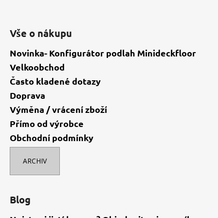
k
y
v
Vše o nákupu
ý
p
Novinka- Konfigurátor podlah Minideckfloor
i
Velkoobchod
s
u
Často kladené dotazy
Doprava
Výměna / vrácení zboží
Přímo od výrobce
Obchodní podmínky
ARCHIV
Blog