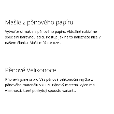
č
u
j
e
Mašle z pěnového papíru
m
e
Vytvořte si mašle z pěnového papíru. Aktuálně nabízíme
specíální barevnou edici. Postup jak na to naleznete níže v
našem článku! Mašli můžete ozv...
Pěnové Velikonoce
Připravili jsme si pro Vás pěnová velikonoční vajíčka z
pěnového materiálu VYLEN. Pěnový materiál Vylen má
vlastnosti, které poskytují spoustu variant...